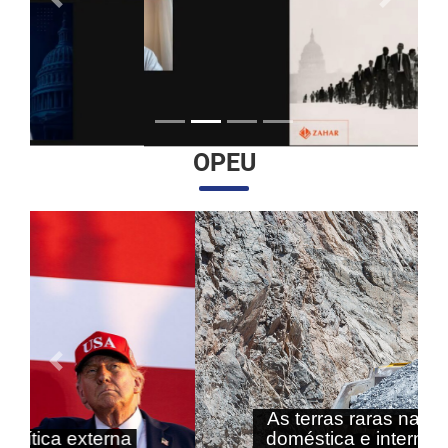
Anterior
Próximo
OPEU
Anterior
Próximo
As terras raras nas agendas
doméstica e internacional do