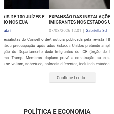
Anterior
Próxim
EXPANSÃO DAS INSTALAÇÕES DE DETENÇÃO DE
IMIGRANTES NOS ESTADOS UNIDOS
07/08/2026 12:01 |
Gabriella Schimpl Tebar Anunciação
A notícia publicada pela revista TIME mostra que o governo
dos Estados Unidos pretende ampliar o sistema de detenção
de imigrantes do ICE (órgão de imigração e alfândega). O
plano prevê a construção ou expansão de unidades em 14
locais diferentes, incluindo estados como Texas, F...
Continue Lendo...
POLÍTICA E ECONOMIA