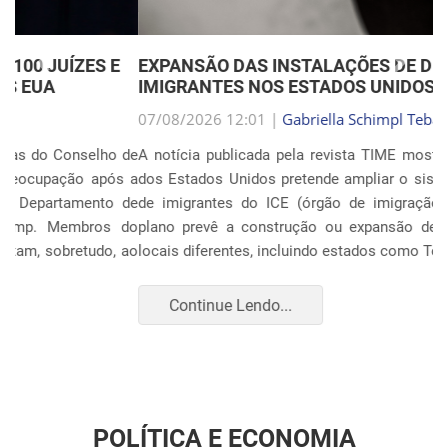
Anterior
Próxim
EXPANSÃO DAS INSTALAÇÕES DE DETENÇÃO DE
IMIGRANTES NOS ESTADOS UNIDOS
07/08/2026 12:01 |
Gabriella Schimpl Tebar Anunciação
A notícia publicada pela revista TIME mostra que o governo
dos Estados Unidos pretende ampliar o sistema de detenção
de imigrantes do ICE (órgão de imigração e alfândega). O
plano prevê a construção ou expansão de unidades em 14
locais diferentes, incluindo estados como Texas, F...
Continue Lendo...
POLÍTICA E ECONOMIA