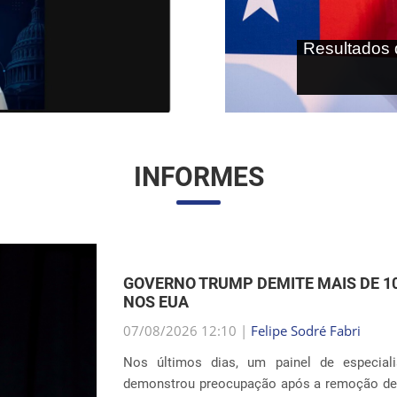
As terras r
internaci
INFORMES
EXPANSÃO DAS INSTALAÇÕES DE DE
UNIDOS
07/08/2026 12:01 |
Gabriella Schimpl Teba
A notícia publicada pela revista TIME mostra
sistema de detenção de imigrantes do ICE 