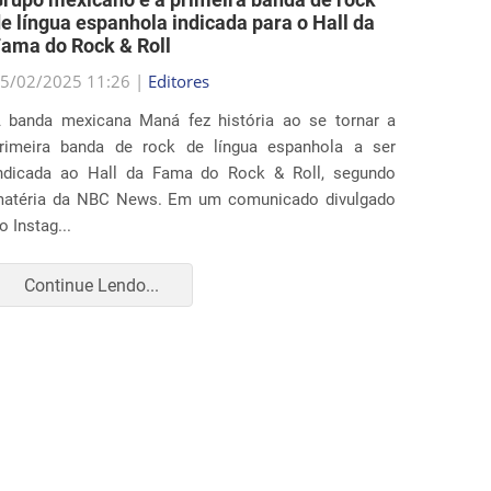
e língua espanhola indicada para o Hall da
medida
ama do Rock & Roll
locais 
5/02/2025 11:26 |
Editores
25/02/2
 banda mexicana Maná fez história ao se tornar a
Diverso
rimeira banda de rock de língua espanhola a ser
ação ju
ndicada ao Hall da Fama do Rock & Roll, segundo
que ampl
atéria da NBC News. Em um comunicado divulgado
realiza
o Instag...
apr...
Continue Lendo...
Con