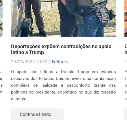
Deportações expõem contradições no apoio
O
latino a Trump
h
24/06/2025 10:50 |
Editores
2
la
O apoio dos latinos a Donald Trump em estados
E
r
decisivos dos Estados Unidos revela uma combinação
T
ia
complexa de lealdade e desconforto diante das
p
um
políticas do presidente, sobretudo no que diz respeito
e
à imigra...
h
Continue Lendo...