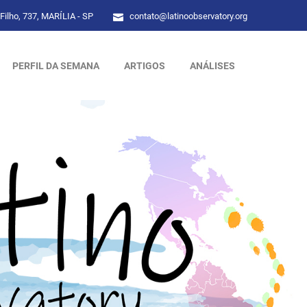
Filho, 737, MARÍLIA - SP
contato@latinoobservatory.org
PERFIL DA SEMANA
ARTIGOS
ANÁLISES