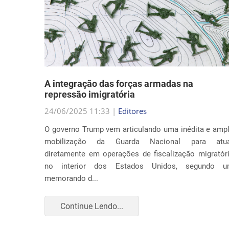
nto
A integração das forças armadas na
repressão imigratória
24/06/2025 11:33 |
Editores
nia por
O governo Trump vem articulando uma inédita e amp
ça com o
mobilização da Guarda Nacional para atua
Trump ao
diretamente em operações de fiscalização migratór
to apenas
no interior dos Estados Unidos, segundo 
memorando d...
Continue Lendo...