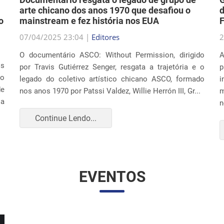
arte chicano dos anos 1970 que desafiou o
d
o
mainstream e fez história nos EUA
F
07/04/2025 23:04 |
Editores
2
O documentário ASCO: Without Permission, dirigido
A
os
por Travis Gutiérrez Senger, resgata a trajetória e o
p
ão
legado do coletivo artístico chicano ASCO, formado
i
de
nos anos 1970 por Patssi Valdez, Willie Herrón III, Gr...
m
 a
n
Continue Lendo...
EVENTOS