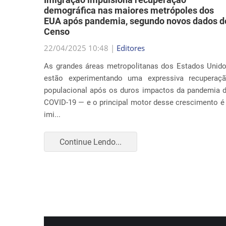
demográfica nas maiores metrópoles dos
EUA após pandemia, segundo novos dados d
Censo
a música
22/04/2025 10:48 |
Editores
abordar
As grandes áreas metropolitanas dos Estados Unid
ação nos
estão experimentando uma expressiva recuperaç
 causa é
populacional após os duros impactos da pandemia 
COVID-19 — e o principal motor desse crescimento é
imi...
Continue Lendo...