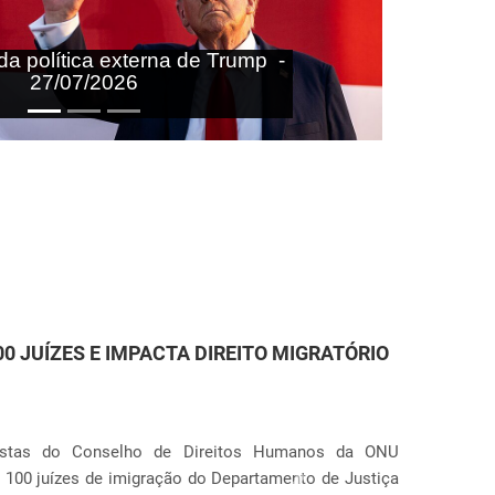
aras nas agendas doméstica e
onal do Brasil - 27/07/2026
TENÇÃO DE IMIGRANTES NOS ESTADOS
r Anunciação
 que o governo dos Estados Unidos pretende ampliar o
Próximo
(órgão de imigração e alfândega). O plano prevê a