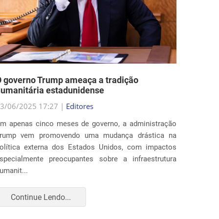
 governo Trump ameaça a tradição
Estado
umanitária estadunidense
nas po
3/06/2025 17:27 |
Editores
29/05/2
m apenas cinco meses de governo, a administração
Ao fim 
rump vem promovendo uma mudança drástica na
estados
olítica externa dos Estados Unidos, com impactos
profun
specialmente preocupantes sobre a infraestrutura
imigraç
umanit...
para amp
Continue Lendo...
Con