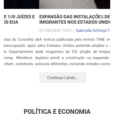
Anterior
Próxim
EXPANSÃO DAS INSTALAÇÕES DE DETENÇÃO DE
IMIGRANTES NOS ESTADOS UNIDOS
07/08/2026 12:01 |
Gabriella Schimpl Tebar Anunciação
A notícia publicada pela revista TIME mostra que o governo
dos Estados Unidos pretende ampliar o sistema de detenção
de imigrantes do ICE (órgão de imigração e alfândega). O
plano prevê a construção ou expansão de unidades em 14
locais diferentes, incluindo estados como Texas, F...
Continue Lendo...
POLÍTICA E ECONOMIA