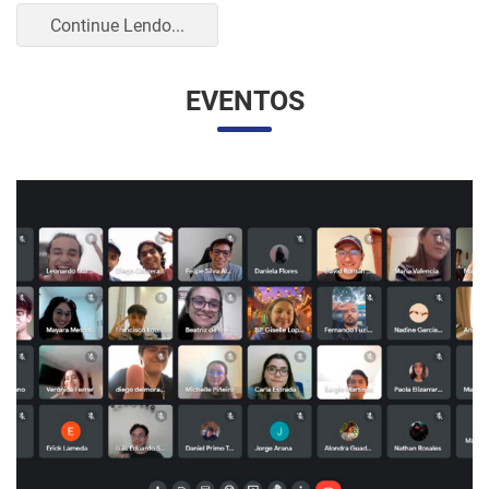
UNESP E UNAM PROMOVEM UM ENCONTRO
VIRTUAL DOS ESTUDANTES DE RELAÇÕES
INTERNACIONAIS
07/05/2023 10:23 |
Beatriz Zanin de Moraes
Na última quarta-feira (26), os alunos do curso de Relações