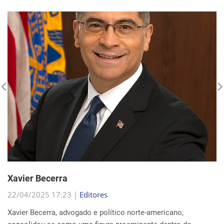
Xavier Becerra
22/04/2025 17:23 |
Editores
Xavier Becerra, advogado e político norte-americano,
consolidou-se como uma figura proeminente dentro do
Partido Democrata, trilhando uma carreira que o levou de
origens humildes em Sacramento ao cargo de secretá...
Continue Lendo...