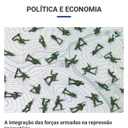
A integração das forças armadas na repressão
imigratória
24/06/2025 11:33 |
Editores
O governo Trump vem articulando uma inédita e ampla
mobilização da Guarda Nacional para atuar diretamente em
operações de fiscalização migratória no interior dos Estados
Unidos, segundo um memorando d...