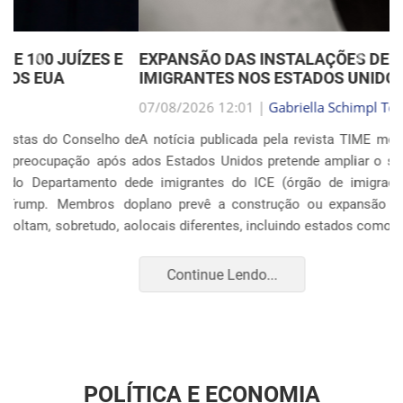
Anterior
Próxim
EXPANSÃO DAS INSTALAÇÕES DE DETENÇÃO DE
IMIGRANTES NOS ESTADOS UNIDOS
07/08/2026 12:01 |
Gabriella Schimpl Tebar Anunciação
A notícia publicada pela revista TIME mostra que o governo
dos Estados Unidos pretende ampliar o sistema de detenção
de imigrantes do ICE (órgão de imigração e alfândega). O
plano prevê a construção ou expansão de unidades em 14
locais diferentes, incluindo estados como Texas, F...
Continue Lendo...
POLÍTICA E ECONOMIA