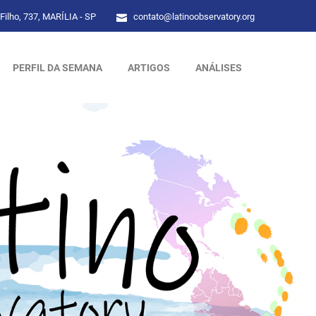
Filho, 737, MARÍLIA - SP
contato@latinoobservatory.org
PERFIL DA SEMANA
ARTIGOS
ANÁLISES