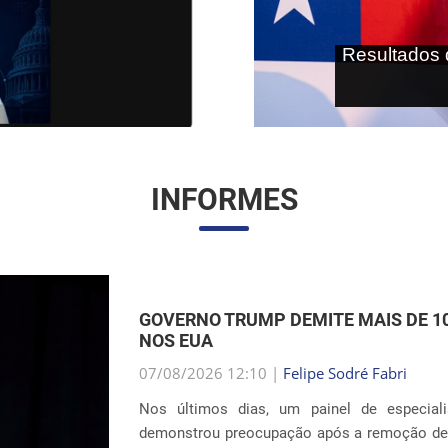
As terras r
internaci
INFORMES
EXPANSÃO DAS INSTALAÇÕES DE DE
UNIDOS
07/08/2026 12:01 |
Gabriella Schimpl Teba
A notícia publicada pela revista TIME mostra
sistema de detenção de imigrantes do ICE 