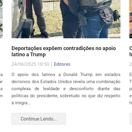
Deportações expõem contradições no apoio
O
latino a Trump
h
24/06/2025 10:50 |
Editores
2
la
O apoio dos latinos a Donald Trump em estados
E
r
decisivos dos Estados Unidos revela uma combinação
T
ia
complexa de lealdade e desconforto diante das
p
um
políticas do presidente, sobretudo no que diz respeito
e
à imigra...
h
Continue Lendo...