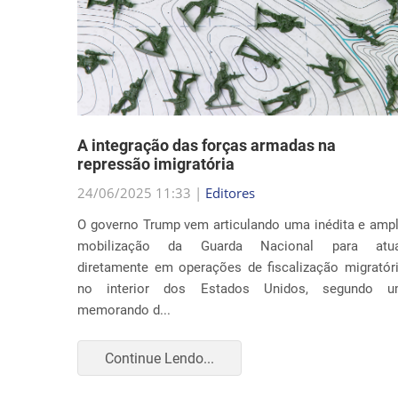
nto
A integração das forças armadas na
repressão imigratória
24/06/2025 11:33 |
Editores
nia por
O governo Trump vem articulando uma inédita e amp
ça com o
mobilização da Guarda Nacional para atua
Trump ao
diretamente em operações de fiscalização migratór
to apenas
no interior dos Estados Unidos, segundo 
memorando d...
Continue Lendo...