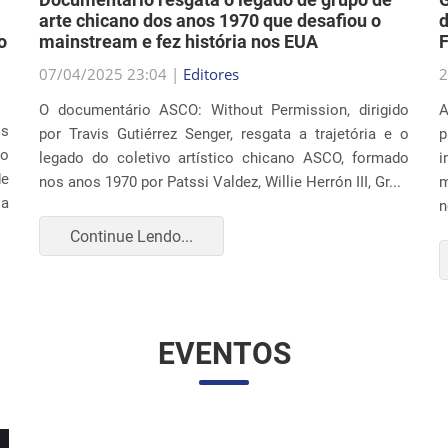
arte chicano dos anos 1970 que desafiou o
d
o
mainstream e fez história nos EUA
F
07/04/2025 23:04 |
Editores
2
O documentário ASCO: Without Permission, dirigido
A
os
por Travis Gutiérrez Senger, resgata a trajetória e o
p
ão
legado do coletivo artístico chicano ASCO, formado
i
de
nos anos 1970 por Patssi Valdez, Willie Herrón III, Gr...
m
 a
n
Continue Lendo...
EVENTOS