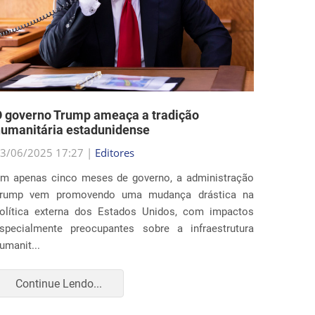
 governo Trump ameaça a tradição
Estado
umanitária estadunidense
nas po
3/06/2025 17:27 |
Editores
29/05/2
m apenas cinco meses de governo, a administração
Ao fim 
rump vem promovendo uma mudança drástica na
estados
olítica externa dos Estados Unidos, com impactos
profun
specialmente preocupantes sobre a infraestrutura
imigraç
umanit...
para amp
Continue Lendo...
Con