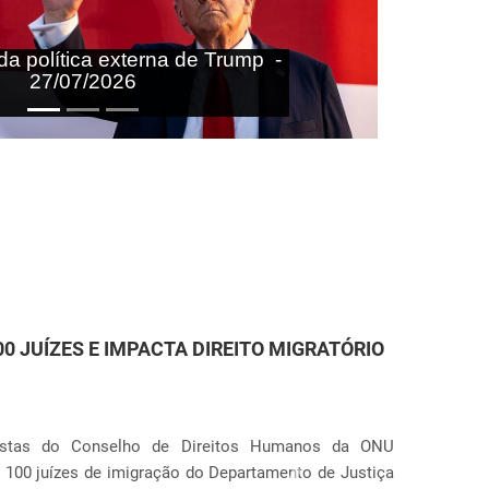
aras nas agendas doméstica e
onal do Brasil - 27/07/2026
TENÇÃO DE IMIGRANTES NOS ESTADOS
r Anunciação
 que o governo dos Estados Unidos pretende ampliar o
Próximo
(órgão de imigração e alfândega). O plano prevê a