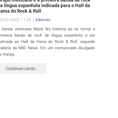
e língua espanhola indicada para o Hall da
medida
ama do Rock & Roll
locais 
5/02/2025 11:26 |
Editores
25/02/2
 banda mexicana Maná fez história ao se tornar a
Diverso
rimeira banda de rock de língua espanhola a ser
ação ju
ndicada ao Hall da Fama do Rock & Roll, segundo
que ampl
atéria da NBC News. Em um comunicado divulgado
realiza
o Instag...
apr...
Continue Lendo...
Con