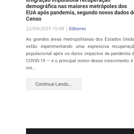
demográfica nas maiores metrópoles dos
EUA após pandemia, segundo novos dados d
Censo
a música
22/04/2025 10:48 |
Editores
abordar
As grandes áreas metropolitanas dos Estados Unid
ação nos
estão experimentando uma expressiva recuperaç
 causa é
populacional após os duros impactos da pandemia 
COVID-19 — e o principal motor desse crescimento é
imi...
Continue Lendo...