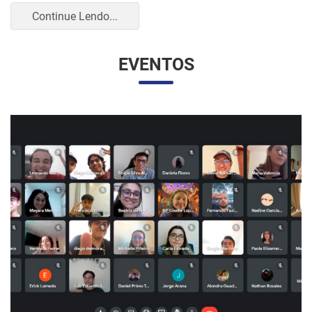
UNESP E UNAM PROMOVEM UM ENCONTRO
VIRTUAL DOS ESTUDANTES DE RELAÇÕES
INTERNACIONAIS
07/05/2023 10:23 |
Beatriz Zanin de Moraes
Na última quarta-feira (26), os alunos do curso de Relações