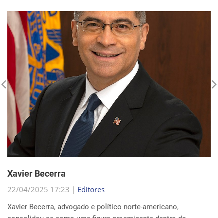
Xavier Becerra
22/04/2025 17:23 |
Editores
Xavier Becerra, advogado e político norte-americano,
consolidou-se como uma figura proeminente dentro do
Partido Democrata, trilhando uma carreira que o levou de
origens humildes em Sacramento ao cargo de secretá...
Continue Lendo...