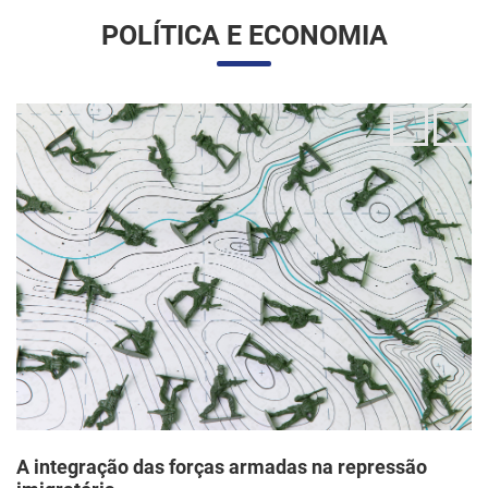
A integração das forças armadas na repressão
imigratória
24/06/2025 11:33 |
Editores
O governo Trump vem articulando uma inédita e ampla
mobilização da Guarda Nacional para atuar diretamente em
operações de fiscalização migratória no interior dos Estados
Unidos, segundo um memorando d...