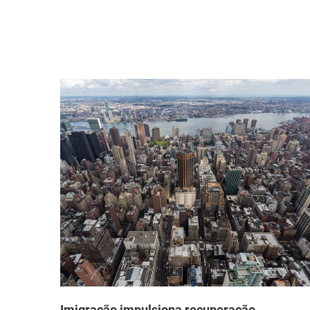
que
Imigração impulsiona recuperação
demográfica nas maiores metrópoles dos
EUA após pandemia, segundo novos dados d