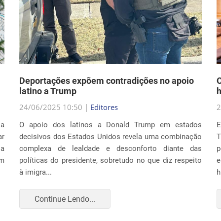
Deportações expõem contradições no apoio
O
latino a Trump
h
24/06/2025 10:50 |
Editores
2
la
O apoio dos latinos a Donald Trump em estados
E
r
decisivos dos Estados Unidos revela uma combinação
T
ia
complexa de lealdade e desconforto diante das
p
um
políticas do presidente, sobretudo no que diz respeito
e
à imigra...
h
Continue Lendo...
CULTURA E SOCIEDADE