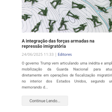
nto
A integração das forças armadas na
repressão imigratória
24/06/2025 11:33 |
Editores
nia por
O governo Trump vem articulando uma inédita e amp
ça com o
mobilização da Guarda Nacional para atua
Trump ao
diretamente em operações de fiscalização migratór
to apenas
no interior dos Estados Unidos, segundo 
memorando d...
Continue Lendo...