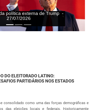
aras nas agendas doméstica e
onal do Brasil - 27/07/2026
ARES: VIOLAÇÕES JUDICIAIS NA
ção nos Estados Unidos ganhou contornos ainda mais
Próximo
ção de práticas punitivas severas nas fronteiras e no
s globais envolvendo a separação sistemática d...