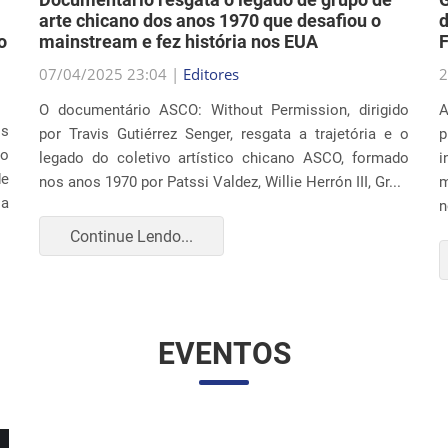
07/04/2025 23:04 |
Editores
2
O documentário ASCO: Without Permission, dirigido
A
os
por Travis Gutiérrez Senger, resgata a trajetória e o
p
ão
legado do coletivo artístico chicano ASCO, formado
i
de
nos anos 1970 por Patssi Valdez, Willie Herrón III, Gr...
m
 a
n
Continue Lendo...
EVENTOS