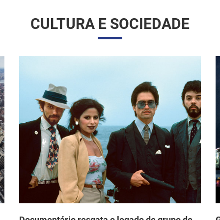
Documentário resgata o legado de grupo de
G
arte chicano dos anos 1970 que desafiou o
d
o
mainstream e fez história nos EUA
F