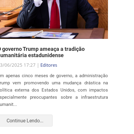
 governo Trump ameaça a tradição
Estado
umanitária estadunidense
nas po
3/06/2025 17:27 |
Editores
29/05/2
m apenas cinco meses de governo, a administração
Ao fim 
rump vem promovendo uma mudança drástica na
estados
olítica externa dos Estados Unidos, com impactos
profun
specialmente preocupantes sobre a infraestrutura
imigraç
umanit...
para amp
Continue Lendo...
Con