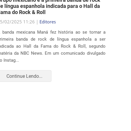
5/02/2025 11:26 |
Editores
25/02/2
 banda mexicana Maná fez história ao se tornar a
Diverso
rimeira banda de rock de língua espanhola a ser
ação ju
ndicada ao Hall da Fama do Rock & Roll, segundo
que ampl
atéria da NBC News. Em um comunicado divulgado
realiza
o Instag...
apr...
Continue Lendo...
Con