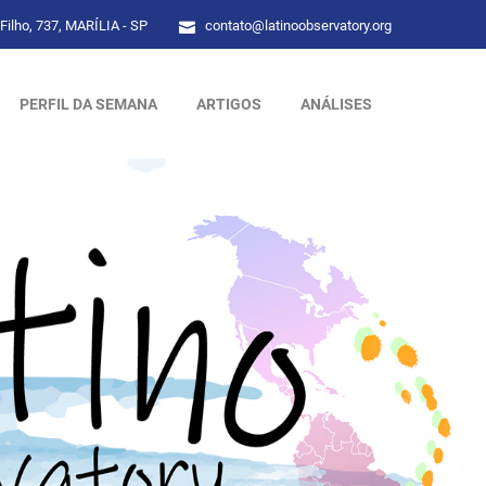
Filho, 737, MARÍLIA - SP
contato@latinoobservatory.org
PERFIL DA SEMANA
ARTIGOS
ANÁLISES