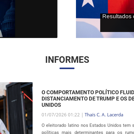
As terras r
internaci
INFORMES
O RETORNO DAS SEPARAÇÕES FAMILI
IMIGRAÇÃO DOS EUA
01/07/2026 00:59 |
Thaís C. A. Lacerda
O debate em torno das políticas de imigra
dramáticos com as revelações sobre a reitera
interior do país. Oito anos após os escândalo