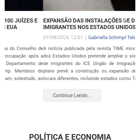
Anterior
Próxim
EXPANSÃO DAS INSTALAÇÕES DE DETENÇÃO DE
IMIGRANTES NOS ESTADOS UNIDOS
07/08/2026 12:01 |
Gabriella Schimpl Tebar Anunciação
A notícia publicada pela revista TIME mostra que o governo
dos Estados Unidos pretende ampliar o sistema de detenção
de imigrantes do ICE (órgão de imigração e alfândega). O
plano prevê a construção ou expansão de unidades em 14
locais diferentes, incluindo estados como Texas, F...
Continue Lendo...
POLÍTICA E ECONOMIA