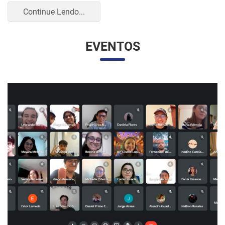
UNESP E UNAM PROMOVEM UM ENCONTRO
VIRTUAL DOS ESTUDANTES DE RELAÇÕES
INTERNACIONAIS
07/05/2023 10:23 |
Beatriz Zanin de Moraes
Na última quarta-feira (26), os alunos do curso de Relações