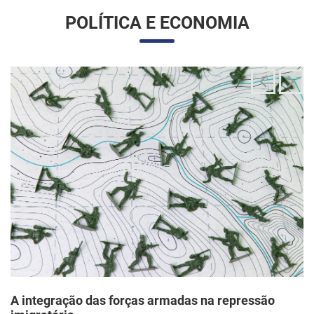
A integração das forças armadas na repressão
imigratória
24/06/2025 11:33 |
Editores
O governo Trump vem articulando uma inédita e ampla
mobilização da Guarda Nacional para atuar diretamente em
operações de fiscalização migratória no interior dos Estados
Unidos, segundo um memorando d...