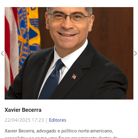
Xavier Becerra
22/04/2025 17:23 |
Editores
Xavier Becerra, advogado e político norte-americano,
consolidou-se como uma figura proeminente dentro do
Partido Democrata, trilhando uma carreira que o levou de
origens humildes em Sacramento ao cargo de secretá...
Continue Lendo...