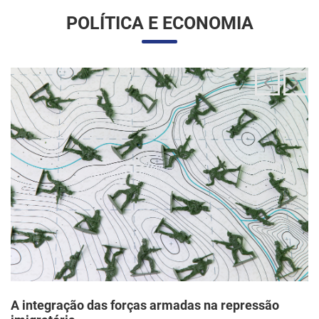
A integração das forças armadas na repressão
imigratória
24/06/2025 11:33 |
Editores
O governo Trump vem articulando uma inédita e ampla
mobilização da Guarda Nacional para atuar diretamente em
operações de fiscalização migratória no interior dos Estados
Unidos, segundo um memorando d...