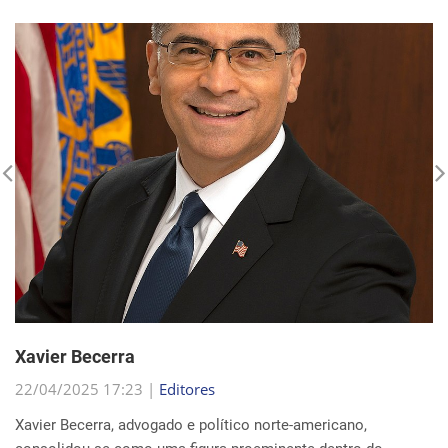
Xavier Becerra
22/04/2025 17:23 |
Editores
Xavier Becerra, advogado e político norte-americano,
consolidou-se como uma figura proeminente dentro do
Partido Democrata, trilhando uma carreira que o levou de
origens humildes em Sacramento ao cargo de secretá...
Continue Lendo...