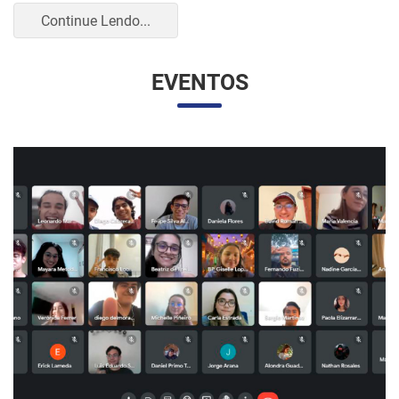
UNESP E UNAM PROMOVEM UM ENCONTRO
VIRTUAL DOS ESTUDANTES DE RELAÇÕES
INTERNACIONAIS
07/05/2023 10:23 |
Beatriz Zanin de Moraes
Na última quarta-feira (26), os alunos do curso de Relações