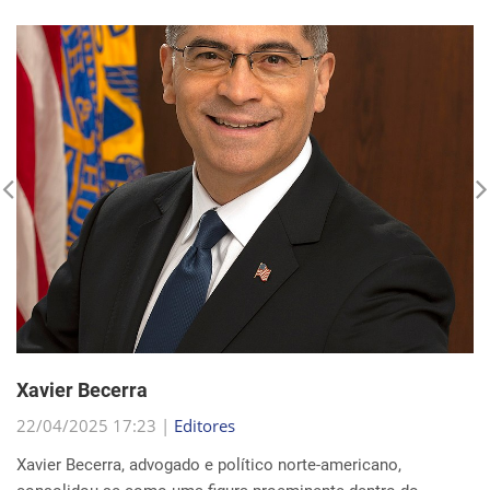
Xavier Becerra
22/04/2025 17:23 |
Editores
Xavier Becerra, advogado e político norte-americano,
consolidou-se como uma figura proeminente dentro do
Partido Democrata, trilhando uma carreira que o levou de
origens humildes em Sacramento ao cargo de secretá...
Continue Lendo...