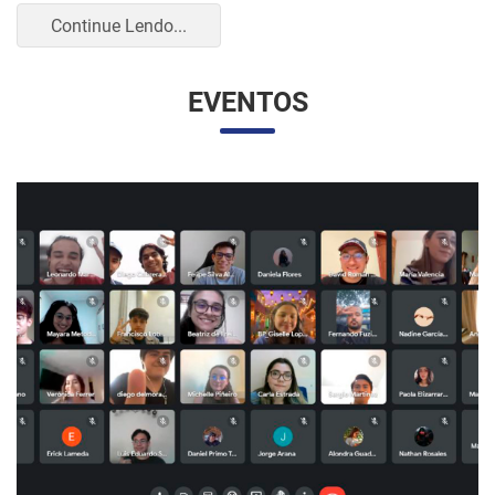
UNESP E UNAM PROMOVEM UM ENCONTRO
VIRTUAL DOS ESTUDANTES DE RELAÇÕES
INTERNACIONAIS
07/05/2023 10:23 |
Beatriz Zanin de Moraes
Na última quarta-feira (26), os alunos do curso de Relações