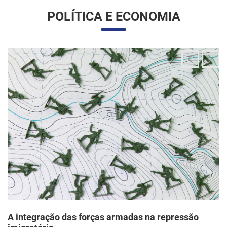
A integração das forças armadas na repressão
imigratória
24/06/2025 11:33 |
Editores
O governo Trump vem articulando uma inédita e ampla
mobilização da Guarda Nacional para atuar diretamente em
operações de fiscalização migratória no interior dos Estados
Unidos, segundo um memorando d...