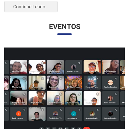
UNESP E UNAM PROMOVEM UM ENCONTRO
VIRTUAL DOS ESTUDANTES DE RELAÇÕES
INTERNACIONAIS
07/05/2023 10:23 |
Beatriz Zanin de Moraes
Na última quarta-feira (26), os alunos do curso de Relações