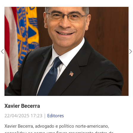
Xavier Becerra
22/04/2025 17:23 |
Editores
Xavier Becerra, advogado e político norte-americano,
consolidou-se como uma figura proeminente dentro do
Partido Democrata, trilhando uma carreira que o levou de
origens humildes em Sacramento ao cargo de secretá...
Continue Lendo...