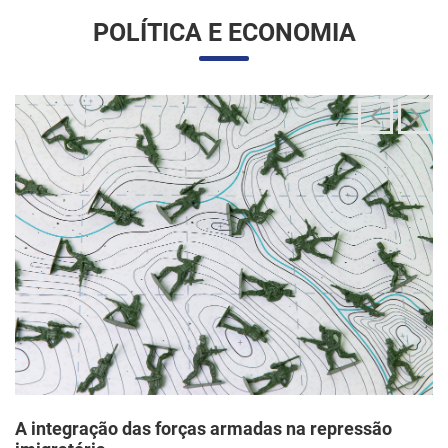
A integração das forças armadas na repressão
imigratória
24/06/2025 11:33 |
Editores
O governo Trump vem articulando uma inédita e ampla
mobilização da Guarda Nacional para atuar diretamente em
operações de fiscalização migratória no interior dos Estados
Unidos, segundo um memorando d...