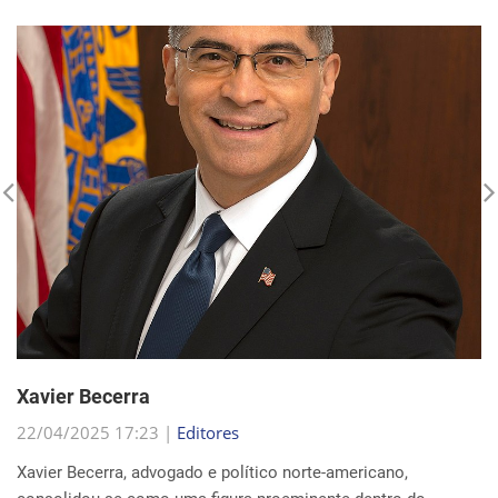
Xavier Becerra
22/04/2025 17:23 |
Editores
Xavier Becerra, advogado e político norte-americano,
consolidou-se como uma figura proeminente dentro do
Partido Democrata, trilhando uma carreira que o levou de
origens humildes em Sacramento ao cargo de secretá...
Continue Lendo...