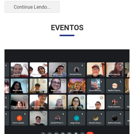
UNESP E UNAM PROMOVEM UM ENCONTRO
VIRTUAL DOS ESTUDANTES DE RELAÇÕES
INTERNACIONAIS
07/05/2023 10:23 |
Beatriz Zanin de Moraes
Na última quarta-feira (26), os alunos do curso de Relações