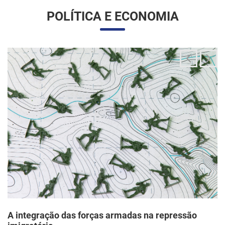
A integração das forças armadas na repressão
imigratória
24/06/2025 11:33 |
Editores
O governo Trump vem articulando uma inédita e ampla
mobilização da Guarda Nacional para atuar diretamente em
operações de fiscalização migratória no interior dos Estados
Unidos, segundo um memorando d...