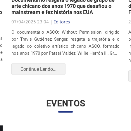
07/04/2025 23:04 |
Editores
2
O documentário ASCO: Without Permission, dirigido
A
os
por Travis Gutiérrez Senger, resgata a trajetória e o
p
ão
legado do coletivo artístico chicano ASCO, formado
i
de
nos anos 1970 por Patssi Valdez, Willie Herrón III, Gr...
m
 a
n
Continue Lendo...
EVENTOS