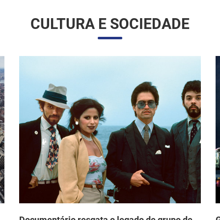
Documentário resgata o legado de grupo de
G
arte chicano dos anos 1970 que desafiou o
d
o
mainstream e fez história nos EUA
F