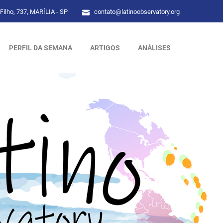
Filho, 737, MARÍLIA - SP
contato@latinoobservatory.org
PERFIL DA SEMANA
ARTIGOS
ANÁLISES