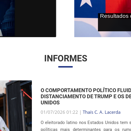
As terras r
internaci
INFORMES
O RETORNO DAS SEPARAÇÕES FAMILI
IMIGRAÇÃO DOS EUA
01/07/2026 00:59 |
Thaís C. A. Lacerda
O debate em torno das políticas de imigra
dramáticos com as revelações sobre a reitera
interior do país. Oito anos após os escândalo