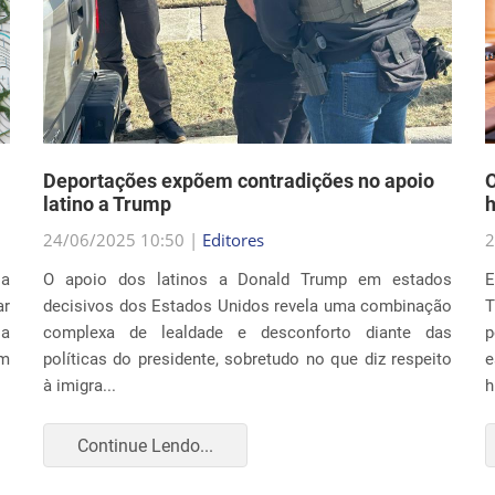
Deportações expõem contradições no apoio
O
latino a Trump
h
24/06/2025 10:50 |
Editores
2
la
O apoio dos latinos a Donald Trump em estados
E
r
decisivos dos Estados Unidos revela uma combinação
T
ia
complexa de lealdade e desconforto diante das
p
um
políticas do presidente, sobretudo no que diz respeito
e
à imigra...
h
Continue Lendo...
CULTURA E SOCIEDADE