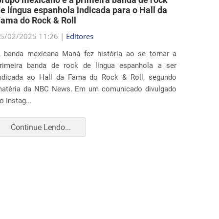
5/02/2025 11:26 |
Editores
25/02/2
 banda mexicana Maná fez história ao se tornar a
Diverso
rimeira banda de rock de língua espanhola a ser
ação ju
ndicada ao Hall da Fama do Rock & Roll, segundo
que ampl
atéria da NBC News. Em um comunicado divulgado
realiza
o Instag...
apr...
Continue Lendo...
Con