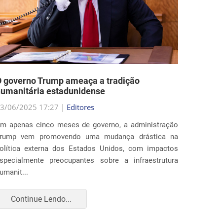
 governo Trump ameaça a tradição
Estado
umanitária estadunidense
nas po
3/06/2025 17:27 |
Editores
29/05/2
m apenas cinco meses de governo, a administração
Ao fim 
rump vem promovendo uma mudança drástica na
estados
olítica externa dos Estados Unidos, com impactos
profun
specialmente preocupantes sobre a infraestrutura
imigraç
umanit...
para amp
Continue Lendo...
Con