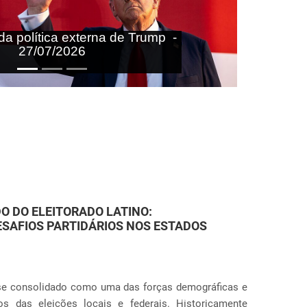
aras nas agendas doméstica e
onal do Brasil - 27/07/2026
ARES: VIOLAÇÕES JUDICIAIS NA
ção nos Estados Unidos ganhou contornos ainda mais
Próximo
ção de práticas punitivas severas nas fronteiras e no
s globais envolvendo a separação sistemática d...