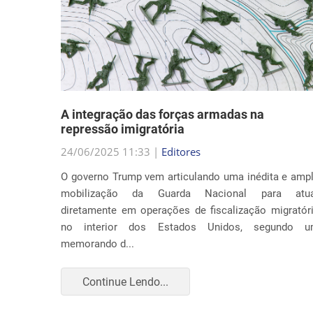
nto
A integração das forças armadas na
repressão imigratória
24/06/2025 11:33 |
Editores
nia por
O governo Trump vem articulando uma inédita e amp
ça com o
mobilização da Guarda Nacional para atua
Trump ao
diretamente em operações de fiscalização migratór
to apenas
no interior dos Estados Unidos, segundo 
memorando d...
Continue Lendo...