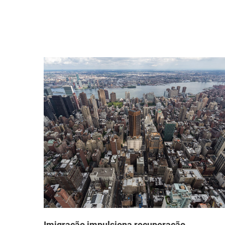
que
Imigração impulsiona recuperação
demográfica nas maiores metrópoles dos
EUA após pandemia, segundo novos dados d