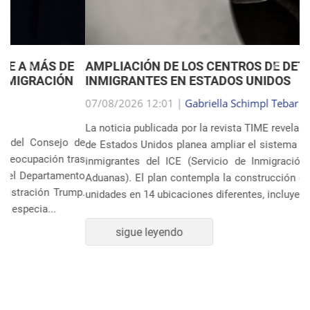
Anterior
Próxim
AMPLIACIÓN DE LOS CENTROS DE DETENCIÓN DE
INMIGRANTES EN ESTADOS UNIDOS
07/08/2026 12:01 |
Gabriella Schimpl Tebar Anunciação
La noticia publicada por la revista TIME revela que el gobierno
de Estados Unidos planea ampliar el sistema de detención de
inmigrantes del ICE (Servicio de Inmigración y Control de
Aduanas). El plan contempla la construcción o ampliación de
unidades en 14 ubicaciones diferentes, incluye...
sigue leyendo
POLÍTICA Y ECONOMÍA