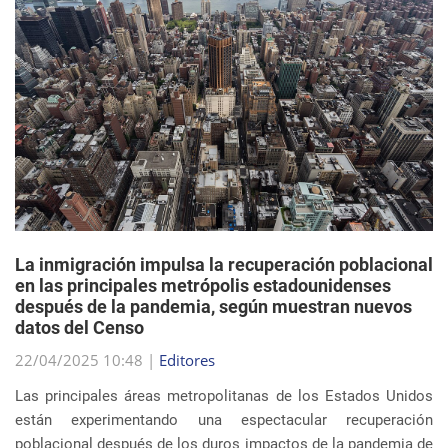
La inmigración impulsa la recuperación poblacional
en las principales metrópolis estadounidenses
después de la pandemia, según muestran nuevos
datos del Censo
22/04/2025 10:48 |
Editores
Las principales áreas metropolitanas de los Estados Unidos
están experimentando una espectacular recuperación
poblacional después de los duros impactos de la pandemia de
COVID-19, y el principal impulsor de est...
sigue leyendo
EVENTOS