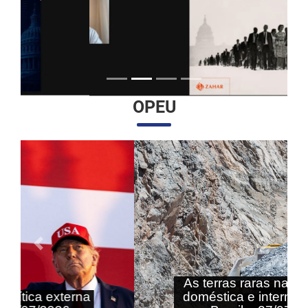
OPEU
Anterior
Próximo
As terras raras nas agendas
doméstica e internacional do