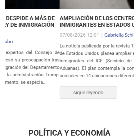
Anterior
Próxim
AMPLIACIÓN DE LOS CENTROS DE DETENCIÓN DE
INMIGRANTES EN ESTADOS UNIDOS
07/08/2026 12:01 |
Gabriella Schimpl Tebar Anunciação
La noticia publicada por la revista TIME revela que el gobierno
de Estados Unidos planea ampliar el sistema de detención de
inmigrantes del ICE (Servicio de Inmigración y Control de
Aduanas). El plan contempla la construcción o ampliación de
unidades en 14 ubicaciones diferentes, incluye...
sigue leyendo
POLÍTICA Y ECONOMÍA