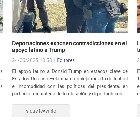
Deportaciones exponen contradicciones en el
L
apoyo latino a Trump
t
24/06/2025 10:50 |
Editores
2
na
El apoyo latino a Donald Trump en estados clave de
E
ia
Estados Unidos revela una compleja mezcla de lealtad
T
es
e incomodidad con las políticas del presidente, en
e
particular en materia de inmigración y deportaciones....
e
sigue leyendo
CULTURA Y SOCIEDAD