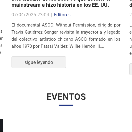
07/04/2025 23:04 |
Editores
2
El documental ASCO: Without Permission, dirigido por
L
os
Travis Gutiérrez Senger, revisita la trayectoria y legado
e
ar
del colectivo artístico chicano ASCO, formado en los
n
os
años 1970 por Patssi Valdez, Willie Herrón III,...
u
al
e
sigue leyendo
EVENTOS