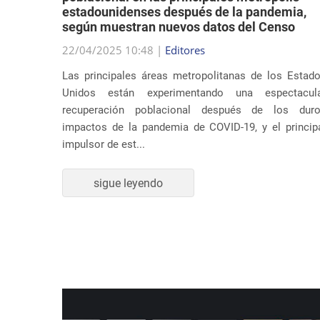
según muestran nuevos datos del Censo
su música
22/04/2025 10:48 |
Editores
ar temas
Las principales áreas metropolitanas de los Estad
 Estados
Unidos están experimentando una espectacul
dente en
recuperación poblacional después de los dur
impactos de la pandemia de COVID-19, y el princip
impulsor de est...
sigue leyendo