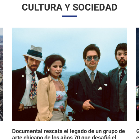
Documental rescata el legado de un grupo de
G
arte chicano de los años 70 que desafió el
e
mainstream e hizo historia en los EE. UU.
d