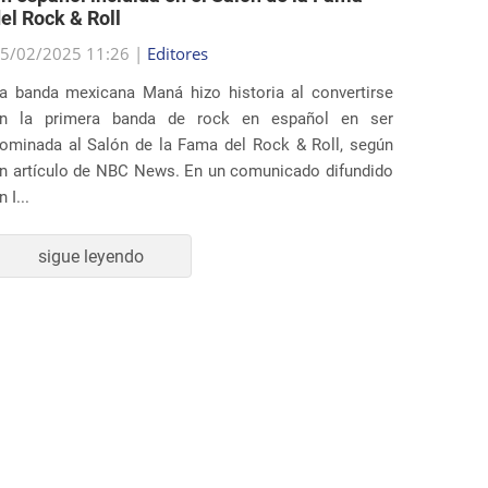
5/02/2025 11:26 |
Editores
25/02/2
a banda mexicana Maná hizo historia al convertirse
Varios 
n la primera banda de rock en español en ser
demanda
ominada al Salón de la Fama del Rock & Roll, según
Trump q
n artículo de NBC News. En un comunicado difundido
inmigrac
n I...
La deman
sigue leyendo
s