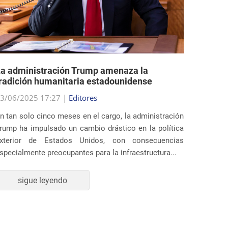
a administración Trump amenaza la
EE.UU.
radición humanitaria estadounidense
polític
3/06/2025 17:27 |
Editores
29/05/2
n tan solo cinco meses en el cargo, la administración
Al final
rump ha impulsado un cambio drástico en la política
estados
xterior de Estados Unidos, con consecuencias
profund
specialmente preocupantes para la infraestructura...
inmigrac
sigue leyendo
s