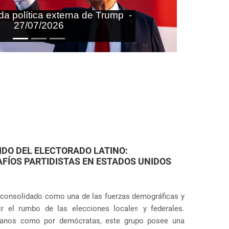
aras nas agendas doméstica e
onal do Brasil - 27/07/2026
FAMILIARES: VIOLACIONES JUDICIALES EN
torias de Estados Unidos ha dado un giro aún más
ácticas punitivas severas, tanto en la frontera como en
Próximo
de los escándalos mundiales sobre la separación