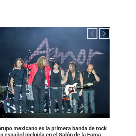
rupo mexicano es la primera banda de rock
Grupos
n español incluida en el Salón de la Fama
legale
el Rock & Roll
permit