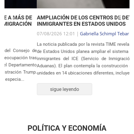
Anterior
Próxim
AMPLIACIÓN DE LOS CENTROS DE DETENCIÓN DE
INMIGRANTES EN ESTADOS UNIDOS
07/08/2026 12:01 |
Gabriella Schimpl Tebar Anunciação
La noticia publicada por la revista TIME revela que el gobierno
de Estados Unidos planea ampliar el sistema de detención de
inmigrantes del ICE (Servicio de Inmigración y Control de
Aduanas). El plan contempla la construcción o ampliación de
unidades en 14 ubicaciones diferentes, incluye...
sigue leyendo
POLÍTICA Y ECONOMÍA