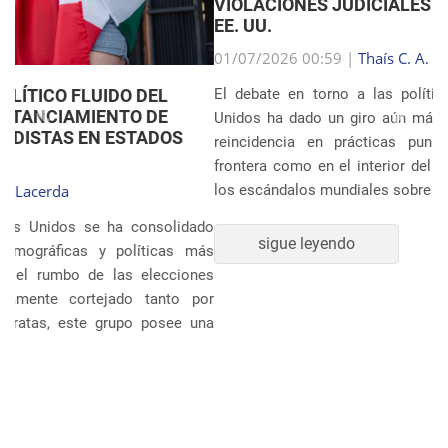
VIOLACIONES JUDICIALES EN LA INMIGRACIÓN DE
EE. UU.
Anterior
Próxim
01/07/2026 00:59 |
Thaís C. A. Lacerda
El debate en torno a las políticas migratorias de Estados
Unidos ha dado un giro aún más dramático tras revelarse la
reincidencia en prácticas punitivas severas, tanto en la
frontera como en el interior del país. Ocho años después de
los escándalos mundiales sobre la separación sistem�...
sigue leyendo
POLÍTICA Y ECONOMÍA