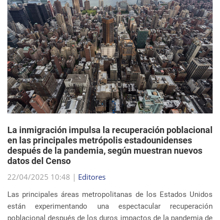
La inmigración impulsa la recuperación poblacional
en las principales metrópolis estadounidenses
después de la pandemia, según muestran nuevos
datos del Censo
22/04/2025 10:48 |
Editores
Las principales áreas metropolitanas de los Estados Unidos
están experimentando una espectacular recuperación
poblacional después de los duros impactos de la pandemia de
COVID-19, y el principal impulsor de est...
sigue leyendo
EVENTOS