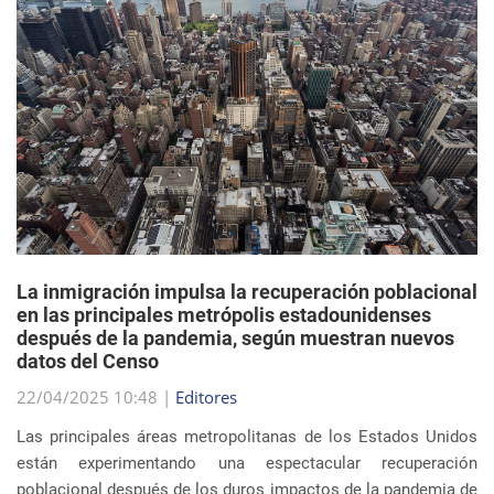
La inmigración impulsa la recuperación poblacional
en las principales metrópolis estadounidenses
después de la pandemia, según muestran nuevos
datos del Censo
22/04/2025 10:48 |
Editores
Las principales áreas metropolitanas de los Estados Unidos
están experimentando una espectacular recuperación
poblacional después de los duros impactos de la pandemia de
COVID-19, y el principal impulsor de est...
sigue leyendo
EVENTOS