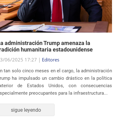
a administración Trump amenaza la
EE.UU.
radición humanitaria estadounidense
polític
3/06/2025 17:27 |
Editores
29/05/2
n tan solo cinco meses en el cargo, la administración
Al final
rump ha impulsado un cambio drástico en la política
estados
xterior de Estados Unidos, con consecuencias
profund
specialmente preocupantes para la infraestructura...
inmigrac
sigue leyendo
s