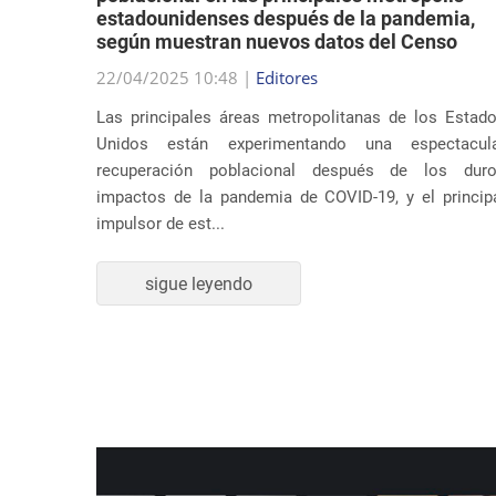
según muestran nuevos datos del Censo
su música
22/04/2025 10:48 |
Editores
ar temas
Las principales áreas metropolitanas de los Estad
 Estados
Unidos están experimentando una espectacul
dente en
recuperación poblacional después de los dur
impactos de la pandemia de COVID-19, y el princip
impulsor de est...
sigue leyendo