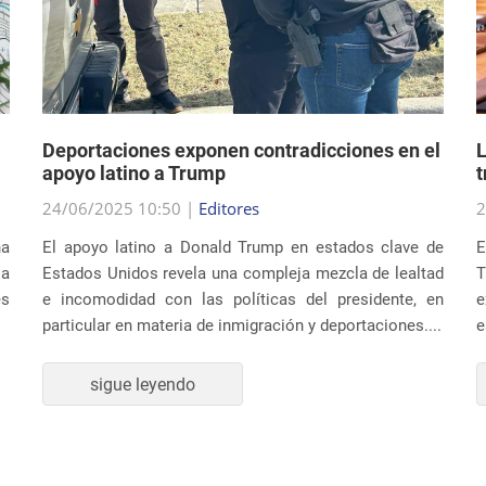
Deportaciones exponen contradicciones en el
L
apoyo latino a Trump
t
24/06/2025 10:50 |
Editores
2
na
El apoyo latino a Donald Trump en estados clave de
E
ia
Estados Unidos revela una compleja mezcla de lealtad
T
es
e incomodidad con las políticas del presidente, en
e
particular en materia de inmigración y deportaciones....
e
sigue leyendo
CULTURA Y SOCIEDAD