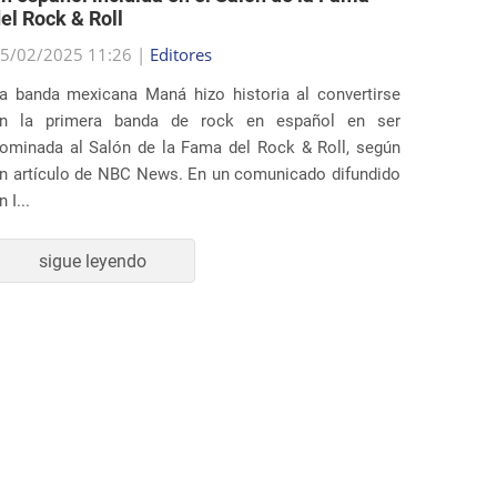
5/02/2025 11:26 |
Editores
25/02/2
a banda mexicana Maná hizo historia al convertirse
Varios 
n la primera banda de rock en español en ser
demanda
ominada al Salón de la Fama del Rock & Roll, según
Trump q
n artículo de NBC News. En un comunicado difundido
inmigrac
n I...
La deman
sigue leyendo
s