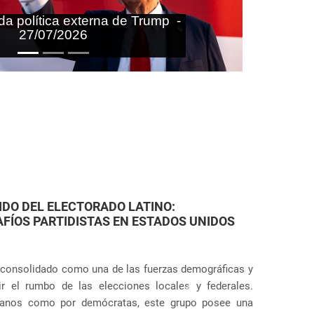
aras nas agendas doméstica e
onal do Brasil - 27/07/2026
FAMILIARES: VIOLACIONES JUDICIALES EN
torias de Estados Unidos ha dado un giro aún más
ácticas punitivas severas, tanto en la frontera como en
Próximo
de los escándalos mundiales sobre la separación