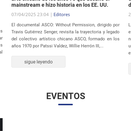
07/04/2025 23:04 |
Editores
2
El documental ASCO: Without Permission, dirigido por
L
os
Travis Gutiérrez Senger, revisita la trayectoria y legado
e
ar
del colectivo artístico chicano ASCO, formado en los
n
os
años 1970 por Patssi Valdez, Willie Herrón III,...
u
al
e
sigue leyendo
EVENTOS