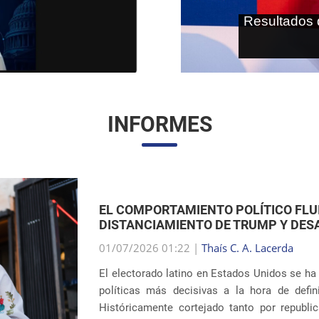
As terras r
internaci
INFORMES
EL RETORNO DE LAS SEPARACIONES 
LA INMIGRACIÓN DE EE. UU.
01/07/2026 00:59 |
Thaís C. A. Lacerda
El debate en torno a las políticas migra
dramático tras revelarse la reincidencia en pr
el interior del país. Ocho años después 
sistem�...