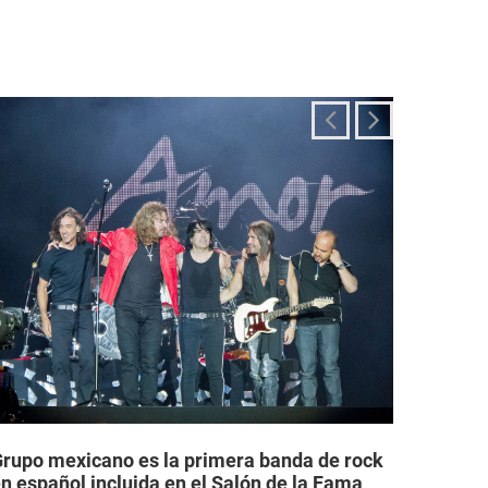
rupo mexicano es la primera banda de rock
Grupos
n español incluida en el Salón de la Fama
legale
el Rock & Roll
permit