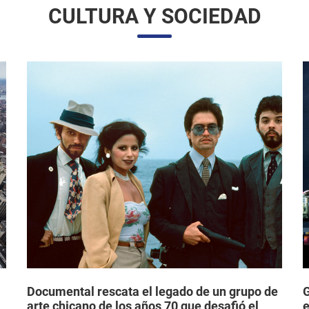
Documental rescata el legado de un grupo de
G
arte chicano de los años 70 que desafió el
e
mainstream e hizo historia en los EE. UU.
d