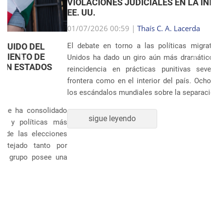
VIOLACIONES JUDICIALES EN LA INMIGRACIÓN DE
EE. UU.
Anterior
Próxim
01/07/2026 00:59 |
Thaís C. A. Lacerda
El debate en torno a las políticas migratorias de Estados
Unidos ha dado un giro aún más dramático tras revelarse la
reincidencia en prácticas punitivas severas, tanto en la
frontera como en el interior del país. Ocho años después de
los escándalos mundiales sobre la separación sistem�...
sigue leyendo
POLÍTICA Y ECONOMÍA