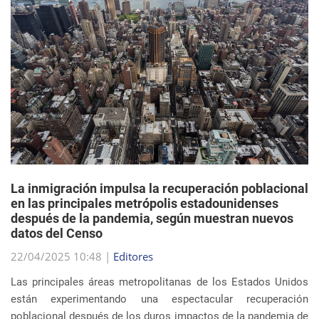
La inmigración impulsa la recuperación poblacional
en las principales metrópolis estadounidenses
después de la pandemia, según muestran nuevos
datos del Censo
22/04/2025 10:48 |
Editores
Las principales áreas metropolitanas de los Estados Unidos
están experimentando una espectacular recuperación
poblacional después de los duros impactos de la pandemia de
COVID-19, y el principal impulsor de est...
sigue leyendo
EVENTOS