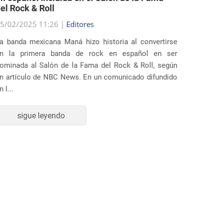
el Rock & Roll
permit
5/02/2025 11:26 |
Editores
25/02/2
a banda mexicana Maná hizo historia al convertirse
Varios 
n la primera banda de rock en español en ser
demanda
ominada al Salón de la Fama del Rock & Roll, según
Trump q
n artículo de NBC News. En un comunicado difundido
inmigrac
n I...
La deman
sigue leyendo
s