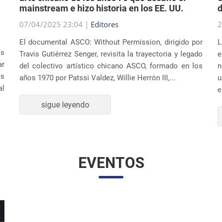
mainstream e hizo historia en los EE. UU.
d
07/04/2025 23:04 |
Editores
2
El documental ASCO: Without Permission, dirigido por
L
os
Travis Gutiérrez Senger, revisita la trayectoria y legado
e
ar
del colectivo artístico chicano ASCO, formado en los
n
os
años 1970 por Patssi Valdez, Willie Herrón III,...
u
al
e
sigue leyendo
EVENTOS