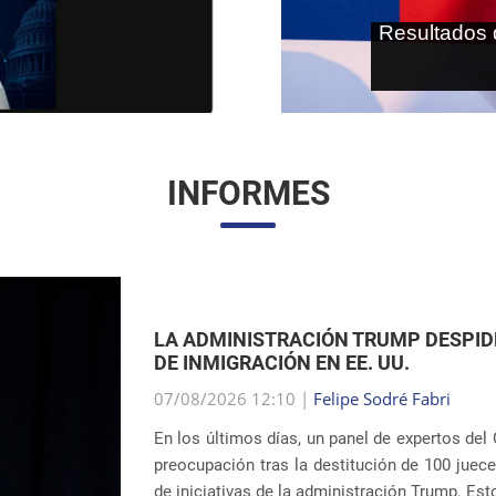
As terras r
internaci
INFORMES
AMPLIACIÓN DE LOS CENTROS DE D
UNIDOS
07/08/2026 12:01 |
Gabriella Schimpl Teba
La noticia publicada por la revista TIME reve
sistema de detención de inmigrantes del ICE (
contempla la construcción o ampliación de uni