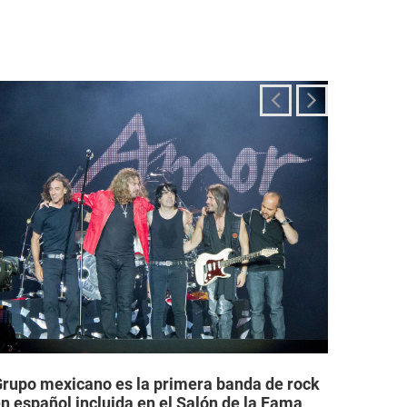
rupo mexicano es la primera banda de rock
Grupos
n español incluida en el Salón de la Fama
legale