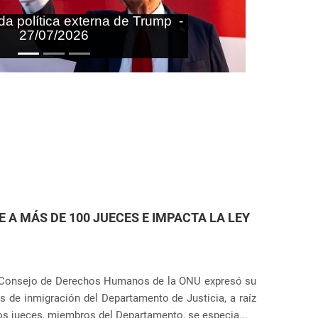
aras nas agendas doméstica e
onal do Brasil - 27/07/2026
ETENCIÓN DE INMIGRANTES EN ESTADOS
r Anunciação
la que el gobierno de Estados Unidos planea ampliar el
Próximo
Servicio de Inmigración y Control de Aduanas). El plan
dades en 14 ubicaciones diferentes, incluye...