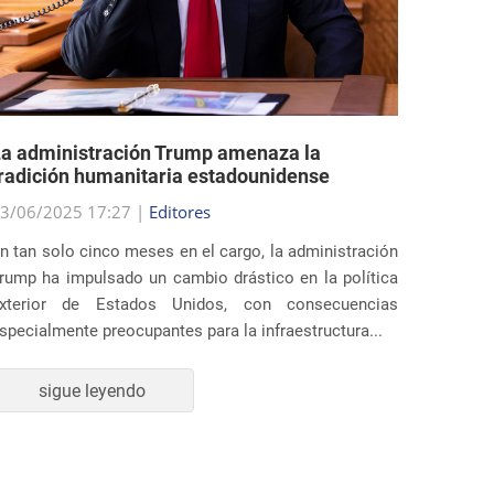
a administración Trump amenaza la
EE.UU.
radición humanitaria estadounidense
polític
3/06/2025 17:27 |
Editores
29/05/2
n tan solo cinco meses en el cargo, la administración
Al final
rump ha impulsado un cambio drástico en la política
estados
xterior de Estados Unidos, con consecuencias
profund
specialmente preocupantes para la infraestructura...
inmigrac
sigue leyendo
s