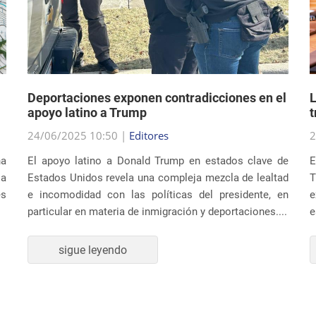
Deportaciones exponen contradicciones en el
L
apoyo latino a Trump
t
24/06/2025 10:50 |
Editores
2
na
El apoyo latino a Donald Trump en estados clave de
E
ia
Estados Unidos revela una compleja mezcla de lealtad
T
es
e incomodidad con las políticas del presidente, en
e
particular en materia de inmigración y deportaciones....
e
sigue leyendo