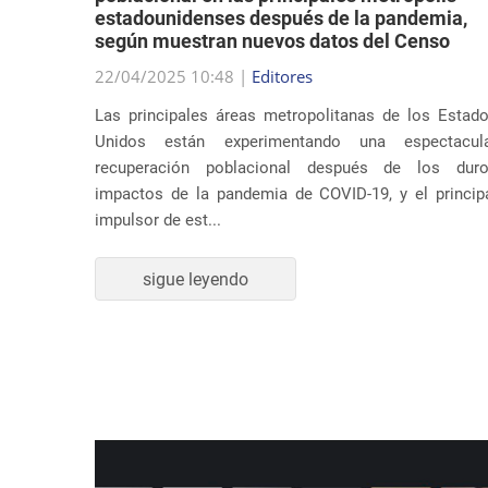
estadounidenses después de la pandemia,
según muestran nuevos datos del Censo
su música
22/04/2025 10:48 |
Editores
ar temas
Las principales áreas metropolitanas de los Estad
 Estados
Unidos están experimentando una espectacul
dente en
recuperación poblacional después de los dur
impactos de la pandemia de COVID-19, y el princip
impulsor de est...
sigue leyendo