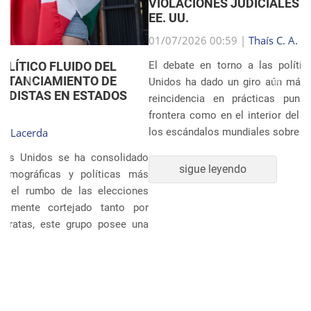
VIOLACIONES JUDICIALES EN LA INMIGRACIÓN DE
EE. UU.
Anterior
Próxim
01/07/2026 00:59 |
Thaís C. A. Lacerda
El debate en torno a las políticas migratorias de Estados
Unidos ha dado un giro aún más dramático tras revelarse la
reincidencia en prácticas punitivas severas, tanto en la
frontera como en el interior del país. Ocho años después de
los escándalos mundiales sobre la separación sistem�...
sigue leyendo
POLÍTICA Y ECONOMÍA