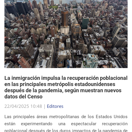
La inmigración impulsa la recuperación poblacional
en las principales metrópolis estadounidenses
después de la pandemia, según muestran nuevos
datos del Censo
22/04/2025 10:48 |
Editores
Las principales áreas metropolitanas de los Estados Unidos
están experimentando una espectacular recuperación
poblacional después de los duros impactos de la pandemia de
COVID-19, y el principal impulsor de est...
sigue leyendo
EVENTOS