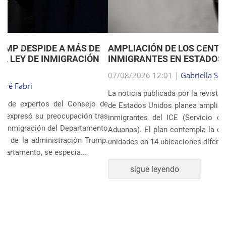
Anterior
Próxim
AMPLIACIÓN DE LOS CENTROS DE DETENCIÓN DE
INMIGRANTES EN ESTADOS UNIDOS
07/08/2026 12:01 |
Gabriella Schimpl Tebar Anunciação
La noticia publicada por la revista TIME revela que el gobierno
de Estados Unidos planea ampliar el sistema de detención de
inmigrantes del ICE (Servicio de Inmigración y Control de
Aduanas). El plan contempla la construcción o ampliación de
unidades en 14 ubicaciones diferentes, incluye...
sigue leyendo
POLÍTICA Y ECONOMÍA