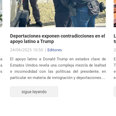
Deportaciones exponen contradicciones en el
L
apoyo latino a Trump
t
24/06/2025 10:50 |
Editores
2
na
El apoyo latino a Donald Trump en estados clave de
E
ia
Estados Unidos revela una compleja mezcla de lealtad
T
es
e incomodidad con las políticas del presidente, en
e
particular en materia de inmigración y deportaciones....
e
sigue leyendo