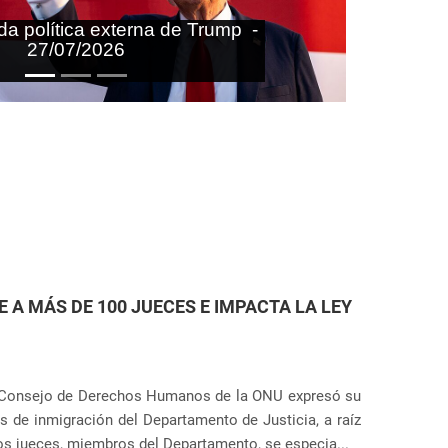
aras nas agendas doméstica e
onal do Brasil - 27/07/2026
ETENCIÓN DE INMIGRANTES EN ESTADOS
r Anunciação
la que el gobierno de Estados Unidos planea ampliar el
Próximo
Servicio de Inmigración y Control de Aduanas). El plan
dades en 14 ubicaciones diferentes, incluye...