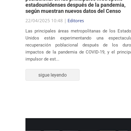
estadounidenses después de la pandemia,
según muestran nuevos datos del Censo
su música
22/04/2025 10:48 |
Editores
ar temas
Las principales áreas metropolitanas de los Estad
 Estados
Unidos están experimentando una espectacul
dente en
recuperación poblacional después de los dur
impactos de la pandemia de COVID-19, y el princip
impulsor de est...
sigue leyendo