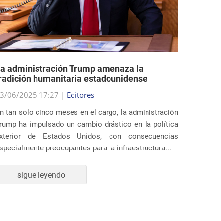
a administración Trump amenaza la
EE.UU.
radición humanitaria estadounidense
polític
3/06/2025 17:27 |
Editores
29/05/2
n tan solo cinco meses en el cargo, la administración
Al final
rump ha impulsado un cambio drástico en la política
estados
xterior de Estados Unidos, con consecuencias
profund
specialmente preocupantes para la infraestructura...
inmigrac
sigue leyendo
s