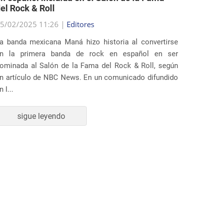
el Rock & Roll
permit
5/02/2025 11:26 |
Editores
25/02/2
a banda mexicana Maná hizo historia al convertirse
Varios 
n la primera banda de rock en español en ser
demanda
ominada al Salón de la Fama del Rock & Roll, según
Trump q
n artículo de NBC News. En un comunicado difundido
inmigrac
n I...
La deman
sigue leyendo
s