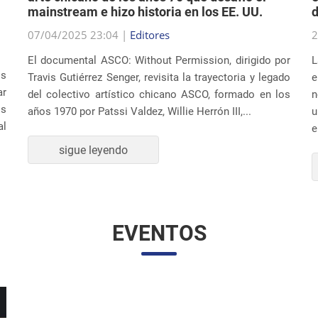
mainstream e hizo historia en los EE. UU.
d
07/04/2025 23:04 |
Editores
2
El documental ASCO: Without Permission, dirigido por
L
os
Travis Gutiérrez Senger, revisita la trayectoria y legado
e
ar
del colectivo artístico chicano ASCO, formado en los
n
os
años 1970 por Patssi Valdez, Willie Herrón III,...
u
al
e
sigue leyendo
EVENTOS