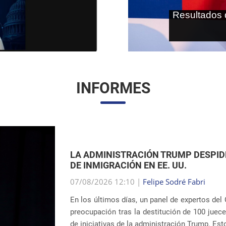
As terras r
internaci
INFORMES
AMPLIACIÓN DE LOS CENTROS DE D
UNIDOS
07/08/2026 12:01 |
Gabriella Schimpl Teba
La noticia publicada por la revista TIME reve
sistema de detención de inmigrantes del ICE (
contempla la construcción o ampliación de uni