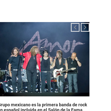
rupo mexicano es la primera banda de rock
Grupos
n español incluida en el Salón de la Fama
legale