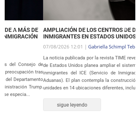
Anterior
Próxim
AMPLIACIÓN DE LOS CENTROS DE DETENCIÓN DE
INMIGRANTES EN ESTADOS UNIDOS
07/08/2026 12:01 |
Gabriella Schimpl Tebar Anunciação
La noticia publicada por la revista TIME revela que el gobierno
de Estados Unidos planea ampliar el sistema de detención de
inmigrantes del ICE (Servicio de Inmigración y Control de
Aduanas). El plan contempla la construcción o ampliación de
unidades en 14 ubicaciones diferentes, incluye...
sigue leyendo
POLÍTICA Y ECONOMÍA