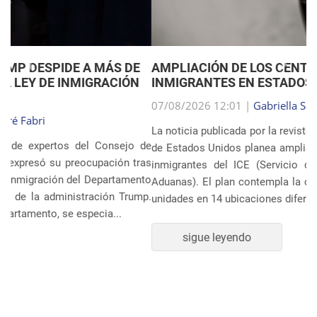
Anterior
Próxim
AMPLIACIÓN DE LOS CENTROS DE DETENCIÓN DE
INMIGRANTES EN ESTADOS UNIDOS
07/08/2026 12:01 |
Gabriella Schimpl Tebar Anunciação
La noticia publicada por la revista TIME revela que el gobierno
de Estados Unidos planea ampliar el sistema de detención de
inmigrantes del ICE (Servicio de Inmigración y Control de
Aduanas). El plan contempla la construcción o ampliación de
unidades en 14 ubicaciones diferentes, incluye...
sigue leyendo
POLÍTICA Y ECONOMÍA