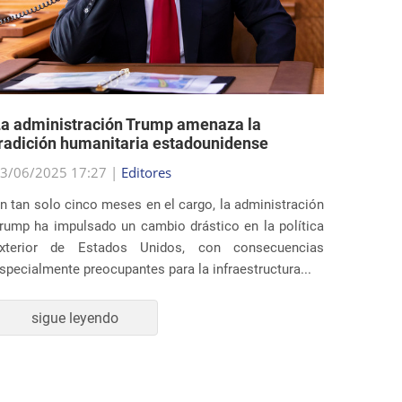
a administración Trump amenaza la
EE.UU.
radición humanitaria estadounidense
polític
3/06/2025 17:27 |
Editores
29/05/2
n tan solo cinco meses en el cargo, la administración
Al final
rump ha impulsado un cambio drástico en la política
estados
xterior de Estados Unidos, con consecuencias
profund
specialmente preocupantes para la infraestructura...
inmigrac
sigue leyendo
s