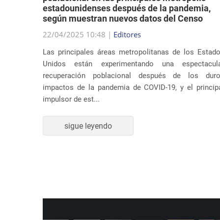
estadounidenses después de la pandemia,
según muestran nuevos datos del Censo
su música
22/04/2025 10:48 |
Editores
ar temas
Las principales áreas metropolitanas de los Estad
 Estados
Unidos están experimentando una espectacul
dente en
recuperación poblacional después de los dur
impactos de la pandemia de COVID-19, y el princip
impulsor de est...
sigue leyendo