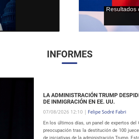
As terras r
internaci
INFORMES
AMPLIACIÓN DE LOS CENTROS DE D
UNIDOS
07/08/2026 12:01 |
Gabriella Schimpl Teba
La noticia publicada por la revista TIME reve
sistema de detención de inmigrantes del ICE (
contempla la construcción o ampliación de uni