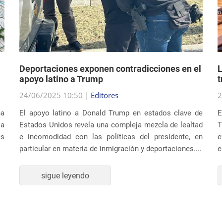
Deportaciones exponen contradicciones en el
L
apoyo latino a Trump
t
24/06/2025 10:50 |
Editores
2
na
El apoyo latino a Donald Trump en estados clave de
E
ia
Estados Unidos revela una compleja mezcla de lealtad
T
es
e incomodidad con las políticas del presidente, en
e
particular en materia de inmigración y deportaciones....
e
sigue leyendo