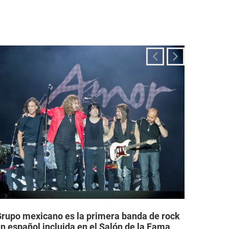
rupo mexicano es la primera banda de rock
Grupos
n español incluida en el Salón de la Fama
legale