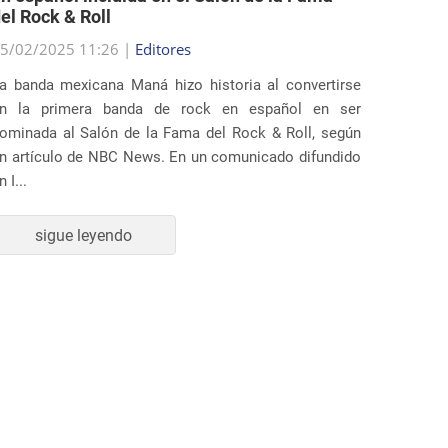
el Rock & Roll
permit
5/02/2025 11:26 |
Editores
25/02/2
a banda mexicana Maná hizo historia al convertirse
Varios 
n la primera banda de rock en español en ser
demanda
ominada al Salón de la Fama del Rock & Roll, según
Trump q
n artículo de NBC News. En un comunicado difundido
inmigrac
n I...
La deman
sigue leyendo
s