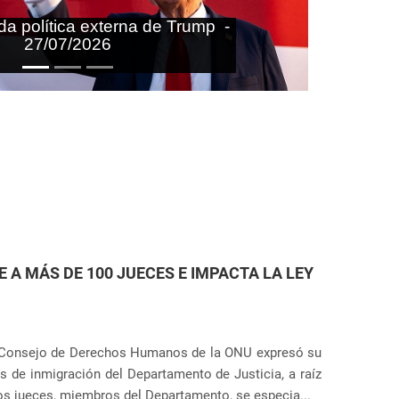
aras nas agendas doméstica e
onal do Brasil - 27/07/2026
ETENCIÓN DE INMIGRANTES EN ESTADOS
r Anunciação
la que el gobierno de Estados Unidos planea ampliar el
Próximo
Servicio de Inmigración y Control de Aduanas). El plan
dades en 14 ubicaciones diferentes, incluye...