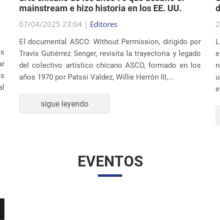
mainstream e hizo historia en los EE. UU.
d
07/04/2025 23:04 |
Editores
2
El documental ASCO: Without Permission, dirigido por
L
os
Travis Gutiérrez Senger, revisita la trayectoria y legado
e
ar
del colectivo artístico chicano ASCO, formado en los
n
os
años 1970 por Patssi Valdez, Willie Herrón III,...
u
al
e
sigue leyendo
EVENTOS