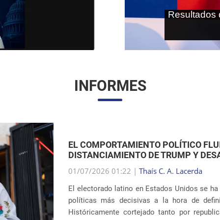
As terras r
internaci
INFORMES
EL RETORNO DE LAS SEPARACIONES 
LA INMIGRACIÓN DE EE. UU.
01/07/2026 00:59 |
Thaís C. A. Lacerda
El debate en torno a las políticas migra
dramático tras revelarse la reincidencia en pr
el interior del país. Ocho años después 
sistem�...