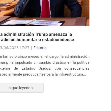
a administración Trump amenaza la
EE.UU.
radición humanitaria estadounidense
polític
3/06/2025 17:27 |
Editores
29/05/2
n tan solo cinco meses en el cargo, la administración
Al final
rump ha impulsado un cambio drástico en la política
estados
xterior de Estados Unidos, con consecuencias
profund
specialmente preocupantes para la infraestructura...
inmigrac
sigue leyendo
s