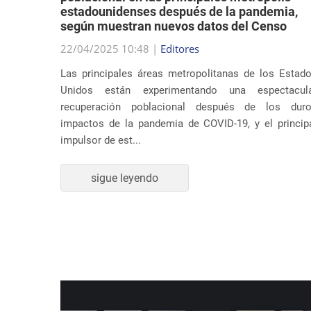
según muestran nuevos datos del Censo
su música
22/04/2025 10:48 |
Editores
ar temas
Las principales áreas metropolitanas de los Estad
 Estados
Unidos están experimentando una espectacul
dente en
recuperación poblacional después de los dur
impactos de la pandemia de COVID-19, y el princip
impulsor de est...
sigue leyendo