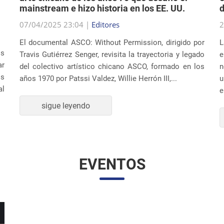
07/04/2025 23:04 |
Editores
2
El documental ASCO: Without Permission, dirigido por
L
os
Travis Gutiérrez Senger, revisita la trayectoria y legado
e
ar
del colectivo artístico chicano ASCO, formado en los
n
os
años 1970 por Patssi Valdez, Willie Herrón III,...
u
al
e
sigue leyendo
EVENTOS