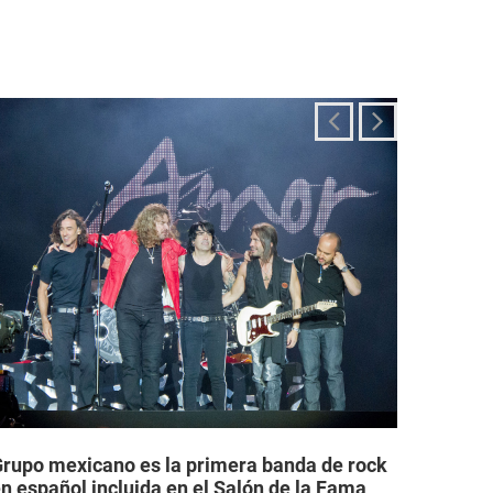
rupo mexicano es la primera banda de rock
Grupos
n español incluida en el Salón de la Fama
legale
el Rock & Roll
permit