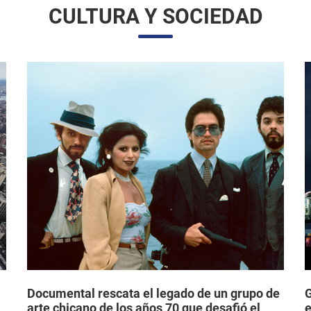
Documental rescata el legado de un grupo de
G
arte chicano de los años 70 que desafió el
e
mainstream e hizo historia en los EE. UU.
d