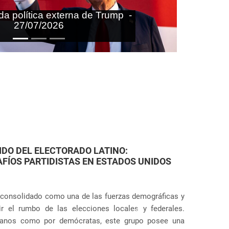
aras nas agendas doméstica e
onal do Brasil - 27/07/2026
FAMILIARES: VIOLACIONES JUDICIALES EN
torias de Estados Unidos ha dado un giro aún más
ácticas punitivas severas, tanto en la frontera como en
Próximo
de los escándalos mundiales sobre la separación