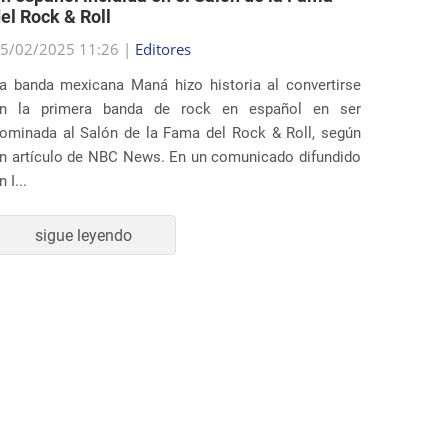
5/02/2025 11:26 |
Editores
25/02/2
a banda mexicana Maná hizo historia al convertirse
Varios 
n la primera banda de rock en español en ser
demanda
ominada al Salón de la Fama del Rock & Roll, según
Trump q
n artículo de NBC News. En un comunicado difundido
inmigrac
n I...
La deman
sigue leyendo
s