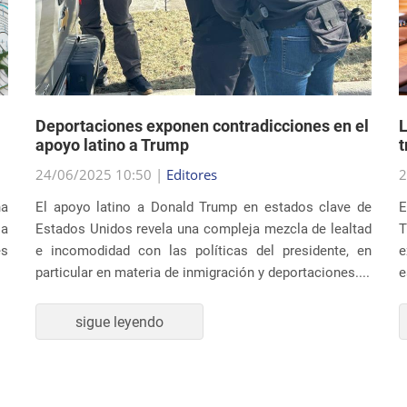
Deportaciones exponen contradicciones en el
L
apoyo latino a Trump
t
24/06/2025 10:50 |
Editores
2
na
El apoyo latino a Donald Trump en estados clave de
E
ia
Estados Unidos revela una compleja mezcla de lealtad
T
es
e incomodidad con las políticas del presidente, en
e
particular en materia de inmigración y deportaciones....
e
sigue leyendo
CULTURA Y SOCIEDAD