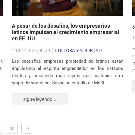
A pesar de los desafíos, los empresarios
¿
latinos impulsan el crecimiento empresarial
1
en EE. UU.
E
14/01/2025 00:24 |
CULTURA Y SOCIEDAD
e
en
Las pequeñas empresas propiedad de latinos están
t
el
impulsando el espíritu emprendedor en los Estados
i
el
Unidos y creciendo más rápido que cualquier otro
grupo demográfico. Según un estudio de McKi
sigue leyendo...
8