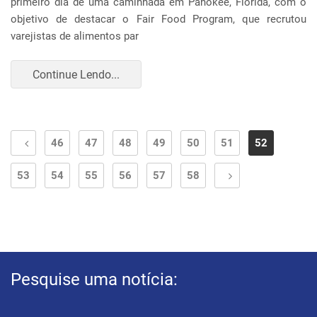
primeiro dia de uma caminhada em Pahokee, Flórida, com o
objetivo de destacar o Fair Food Program, que recrutou
varejistas de alimentos par
Continue Lendo...
46
47
48
49
50
51
52
53
54
55
56
57
58
Pesquise uma notícia: