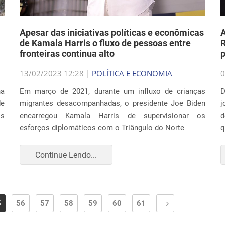
Apesar das iniciativas políticas e econômicas
A
de Kamala Harris o fluxo de pessoas entre
R
fronteiras continua alto
p
13/02/2023 12:28 |
POLÍTICA E ECONOMIA
0
na
Em março de 2021, durante um influxo de crianças
D
de
migrantes desacompanhadas, o presidente Joe Biden
j
os
encarregou Kamala Harris de supervisionar os
d
esforços diplomáticos com o Triângulo do Norte
q
Continue Lendo...
5
56
57
58
59
60
61