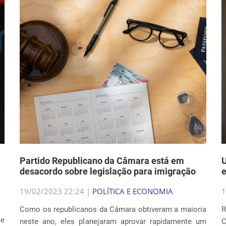
Partido Republicano da Câmara está em
U
desacordo sobre legislação para imigração
e
19/02/2023 22:24 |
POLÍTICA E ECONOMIA
1
Como os republicanos da Câmara obtiveram a maioria
R
te
neste ano, eles planejaram aprovar rapidamente um
C