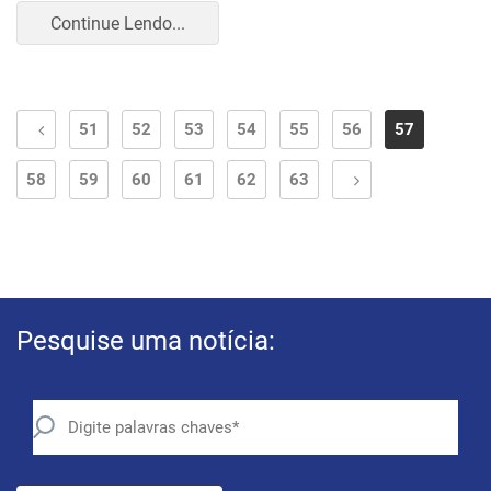
Continue Lendo...
51
52
53
54
55
56
57
58
59
60
61
62
63
Pesquise uma notícia: