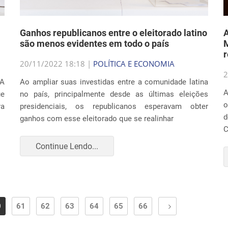
Ganhos republicanos entre o eleitorado latino
A
são menos evidentes em todo o país
M
r
20/11/2022 18:18 |
POLÍTICA E ECONOMIA
2
UA
Ao ampliar suas investidas entre a comunidade latina
A
ue
no país, principalmente desde as últimas eleições
o
ra
presidenciais, os republicanos esperavam obter
d
ganhos com esse eleitorado que se realinhar
C
Continue Lendo...
0
61
62
63
64
65
66