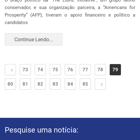
O braço político da “The LIBRE Initiative”, um grupo latino
conservador, e sua organização parceira, a “Americans for
Prosperity” (AFP), tiveram o apoio financeiro e político a
candidatos
Continue Lendo...
73
74
75
76
77
78
79
80
81
82
83
84
85
Pesquise uma notícia: