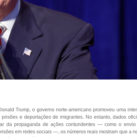
Donald Trump, o governo norte-americano promoveu uma inte
prisões e deportações de imigrantes. No entanto, dados ofici
esar da propaganda de ações contundentes — como o envio
de prisões em redes sociais —, os números reais mostram que a n