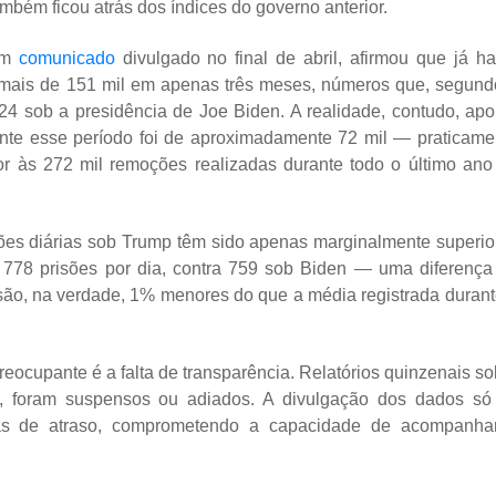
bém ficou atrás dos índices do governo anterior.
em
comunicado
divulgado no final de abril, afirmou que já ha
o mais de 151 mil em apenas três meses, números que, segund
024 sob a presidência de Joe Biden. A realidade, contudo, apo
ante esse período foi de aproximadamente 72 mil — praticame
or às 272 mil remoções realizadas durante todo o último ano
sões diárias sob Trump têm sido apenas marginalmente superio
 778 prisões por dia, contra 759 sob Biden — uma diferença
são, na verdade, 1% menores do que a média registrada durant
eocupante é a falta de transparência. Relatórios quinzenais so
E, foram suspensos ou adiados. A divulgação dos dados só 
as de atraso, comprometendo a capacidade de acompanha