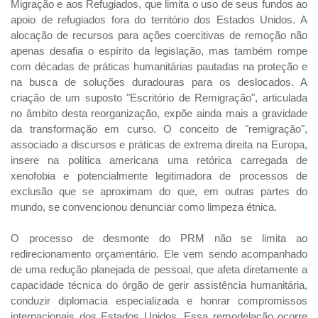
Migração e aos Refugiados, que limita o uso de seus fundos ao
apoio de refugiados fora do território dos Estados Unidos. A
alocação de recursos para ações coercitivas de remoção não
apenas desafia o espírito da legislação, mas também rompe
com décadas de práticas humanitárias pautadas na proteção e
na busca de soluções duradouras para os deslocados. A
criação de um suposto "Escritório de Remigração", articulada
no âmbito desta reorganização, expõe ainda mais a gravidade
da transformação em curso. O conceito de "remigração",
associado a discursos e práticas de extrema direita na Europa,
insere na política americana uma retórica carregada de
xenofobia e potencialmente legitimadora de processos de
exclusão que se aproximam do que, em outras partes do
mundo, se convencionou denunciar como limpeza étnica.
O processo de desmonte do PRM não se limita ao
redirecionamento orçamentário. Ele vem sendo acompanhado
de uma redução planejada de pessoal, que afeta diretamente a
capacidade técnica do órgão de gerir assistência humanitária,
conduzir diplomacia especializada e honrar compromissos
internacionais dos Estados Unidos. Essa remodelação ocorre