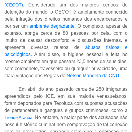
(CECOT)
. Considerado um dos maiores centros de
detenção do mundo, o CECOT é amplamente conhecido
pela infração dos direitos humanos dos encarcerados e
por ser um
ambiente degradante
. O complexo, apesar de
extenso, abriga cerca de 80 pessoas por cela, com o
intuito de causar desconforto e discussões internas, e
apresenta diversos relatos de
abusos físicos e
psicológicos
. Além disso, a higiene pessoal é feita no
mesmo ambiente em que passam 23,5 horas de seus dias,
sem colchonete, travesseiro ou qualquer privacidade, uma
clara violação das Regras de
Nelson Mandela da ONU
.
Em abril do ano passado cerca de 250 imigrantes
apreendidos pelo ICE, em sua maioria venezuelanos,
foram deportados para Tecoluca com supostas acusações
de pertencerem a gangues e grupos criminosos, como a
Trende Aragua
. No entanto, a maior parte dos acusados não
possui histórico criminal nem comprovação de tal conexão
com os procurados, deixando claro que a operação era