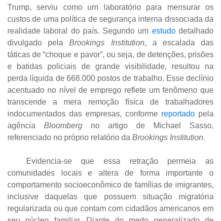
Trump, serviu como um laboratório para mensurar os
custos de uma política de segurança interna dissociada da
realidade laboral do país. Segundo um
estudo
detalhado
divulgado pela
Brookings Institution
, a escalada das
táticas de “choque e pavor”, ou seja, de detenções, prisões
e batidas policiais de grande visibilidade, resultou na
perda líquida de 668.000 postos de trabalho. Esse declínio
acentuado no nível de emprego reflete um fenômeno que
transcende a mera remoção física de trabalhadores
indocumentados das empresas, conforme
reportado
pela
agência
Bloomberg
no artigo de Michael Sasso,
referenciado no próprio relatório da
Brookings Institution
.
Evidencia-se que essa retração permeia as
comunidades locais e altera de forma importante o
comportamento socioeconômico de famílias de imigrantes,
inclusive daquelas que possuem situação migratória
regularizada ou que contam com cidadãos americanos em
seu núcleo familiar. Diante do medo generalizado de