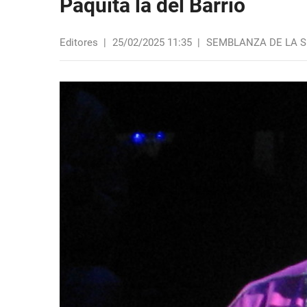
Paquita la del Barrio
Editores
|
25/02/2025 11:35
|
SEMBLANZA DE LA 