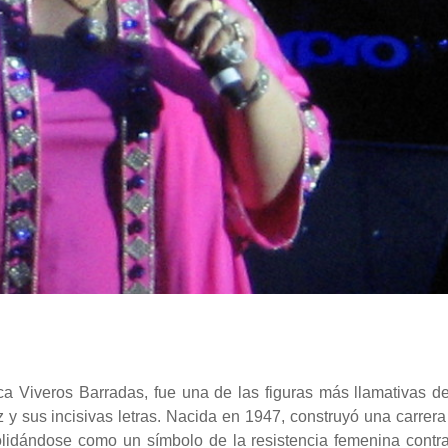
sca Viveros Barradas, fue una de las figuras más llamativas de
y sus incisivas letras. Nacida en 1947, construyó una carrera
olidándose como un símbolo de la resistencia femenina contra