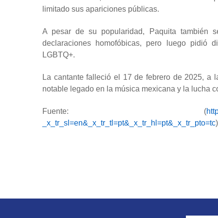
limitado sus apariciones públicas.
A pesar de su popularidad, Paquita también se
declaraciones homofóbicas, pero luego pidió d
LGBTQ+.
La cantante falleció el 17 de febrero de 2025, a
notable legado en la música mexicana y la lucha c
Fuente: (
htt
_x_tr_sl=en&_x_tr_tl=pt&_x_tr_hl=pt&_x_tr_pto=tc
)