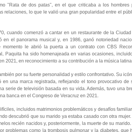
como "Rata de dos patas", en el que criticaba a los hombres 
 relaciones, lo que le valió una gran popularidad entre el públ
970, cuando comenzó a cantar en un restaurante de la Ciudad
dó en el panorama musical y, en 1986, ganó notoriedad nacio
e momento le abrió la puerta a un contrato con CBS Recor
al, Paquita ha sido homenajeada en varias ocasiones, incluido
en 2021, en reconocimiento a su contribución a la música latina
mbién por su fuerte personalidad y estilo confrontativo. Su icón
ó en una marca registrada, reflejando el tono provocativo de 
una serie de televisión basada en su vida. Además, tuvo una br
a una banca en el Congreso de Veracruz en 2021.
íciles, incluidos matrimonios problemáticos y desafíos familiar
ndo descubrió que su marido ya estaba casado con otra mujer.
elos recién nacidos y, posteriormente, la muerte de su marido.
 por problemas como la trombosis pulmonar y la diabetes, que 