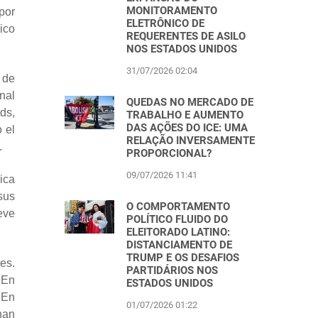
MONITORAMENTO
por
ELETRÔNICO DE
ico
REQUERENTES DE ASILO
NOS ESTADOS UNIDOS
31/07/2026 02:04
 de
nal
QUEDAS NO MERCADO DE
ds,
TRABALHO E AUMENTO
DAS AÇÕES DO ICE: UMA
 el
RELAÇÃO INVERSAMENTE
.
PROPORCIONAL?
09/07/2026 11:41
ica
sus
O COMPORTAMENTO
eve
POLÍTICO FLUIDO DO
ELEITORADO LATINO:
DISTANCIAMENTO DE
TRUMP E OS DESAFIOS
es.
PARTIDÁRIOS NOS
 En
ESTADOS UNIDOS
 En
01/07/2026 01:22
han