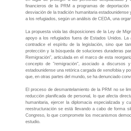
financieros de la PRM a programas de deportación y
desviación de la tradición humanitaria estadounidense 
a los refugiados, según un análisis de CEDA, una orga
La ​​propuesta viola las disposiciones de la Ley de Mig
apoyo a los refugiados fuera de Estados Unidos. La 
contradice el espíritu de la legislación, sino que
protección y la búsqueda de soluciones duraderas pa
Remigración", articulada en el marco de esta reorgan
concepto de "remigración", asociado a discursos y
estadounidense una retórica cargada de xenofobia y po
que, en otras partes del mundo, se ha denunciado con
El proceso de desmantelamiento de la PRM no se lim
reducción planificada de personal, lo que afecta direc
humanitaria, ejercer la diplomacia especializada y 
reestructuración se está llevando a cabo de forma sile
Congreso, lo que compromete los mecanismos democráti
estudio.