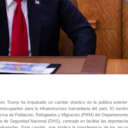
ión Trump ha impulsado un cambio drástico en la política exterio
ocupantes para la infraestructura humanitaria del país. El núcle
Oficina de Población, Refugiados y Migración (PRM) del Departament
 de Seguridad Nacional (DHS), centrado en facilitar las deportaci
efugiadas. Este cambio, que implica la transferencia de los recu