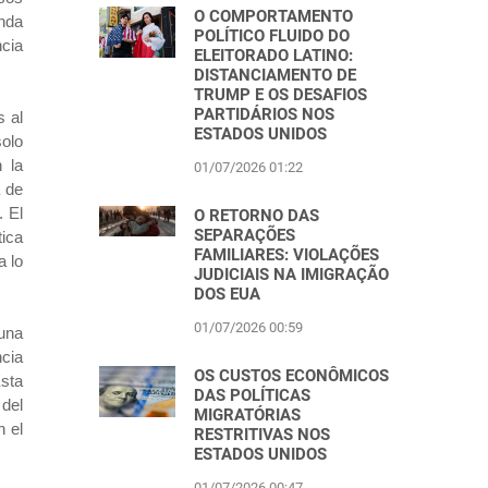
O COMPORTAMENTO
nda
POLÍTICO FLUIDO DO
ncia
ELEITORADO LATINO:
DISTANCIAMENTO DE
TRUMP E OS DESAFIOS
PARTIDÁRIOS NOS
s al
ESTADOS UNIDOS
solo
 la
01/07/2026 01:22
a de
. El
O RETORNO DAS
SEPARAÇÕES
ica
FAMILIARES: VIOLAÇÕES
a lo
JUDICIAIS NA IMIGRAÇÃO
DOS EUA
01/07/2026 00:59
una
ncia
OS CUSTOS ECONÔMICOS
sta
DAS POLÍTICAS
 del
MIGRATÓRIAS
n el
RESTRITIVAS NOS
ESTADOS UNIDOS
01/07/2026 00:47