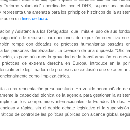
 “retorno voluntario” coordinados por el DHS, supone una profu
y representa una amenaza para los principios históricos de la asiste
nización sin
fines de lucro
.
ración y Asistencia a los Refugiados, que limita el uso de sus fondo
asignación de recursos para acciones de expulsión coercitiva no 
 también rompe con décadas de prácticas humanitarias basadas en
ra las personas desplazadas. La creación de una supuesta "Oficin
ización, expone aún más la gravedad de la transformación en curso
 prácticas de extrema derecha en Europa, introduce en la polít
tencialmente legitimadora de procesos de exclusión que se acercan 
vencionalmente como limpieza étnica.
ita a una reorientación presupuestaria. Ha venido acompañado de 
tamente la capacidad técnica de la agencia para gestionar la asiste
cumplir con los compromisos internacionales de Estados Unidos. E
nciosa y rápida, sin el debido debate legislativo ni la supervisión
cos de control de las políticas públicas con alcance global, segú