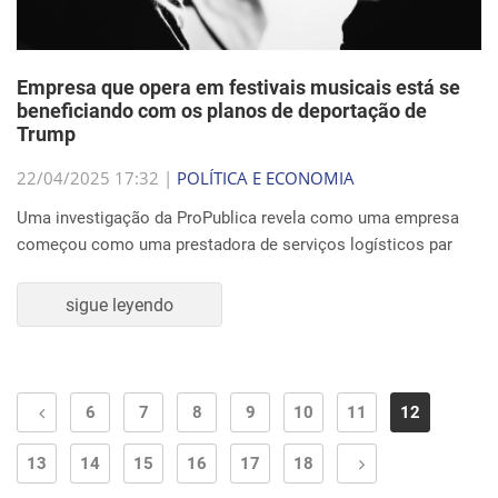
Empresa que opera em festivais musicais está se
beneficiando com os planos de deportação de
Trump
22/04/2025 17:32 |
POLÍTICA E ECONOMIA
Uma investigação da ProPublica revela como uma empresa
começou como uma prestadora de serviços logísticos par
sigue leyendo
6
7
8
9
10
11
12
13
14
15
16
17
18