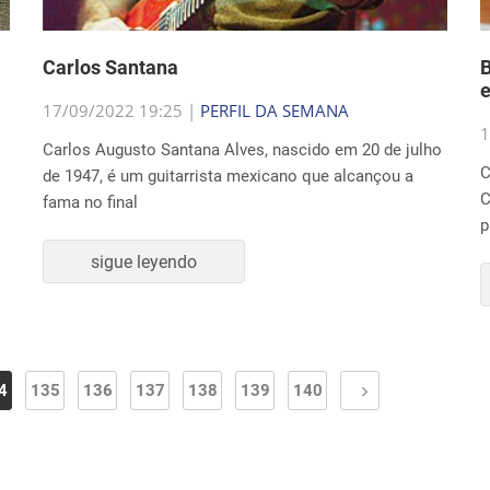
Carlos Santana
B
e
17/09/2022 19:25 |
PERFIL DA SEMANA
1
Carlos Augusto Santana Alves, nascido em 20 de julho
C
de 1947, é um guitarrista mexicano que alcançou a
C
fama no final
p
sigue leyendo
4
135
136
137
138
139
140