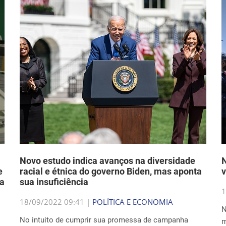
Novo estudo indica avanços na diversidade
N
e
racial e étnica do governo Biden, mas aponta
v
va
sua insuficiência
1
18/09/2022 09:41 |
POLÍTICA E ECONOMIA
N
No intuito de cumprir sua promessa de campanha
m