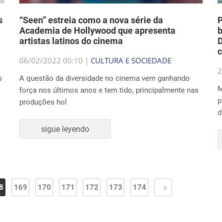
s
“Seen” estreia como a nova série da
P
Academia de Hollywood que apresenta
b
artistas latinos do cinema
D
c
06/02/2022 00:10 |
CULTURA E SOCIEDADE
2
s
A questão da diversidade no cinema vem ganhando
M
força nos últimos anos e tem tido, principalmente nas
p
produções hol
d
sigue leyendo
8
169
170
171
172
173
174