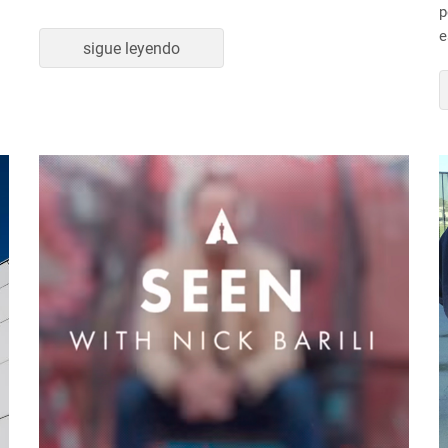
p
e
sigue leyendo