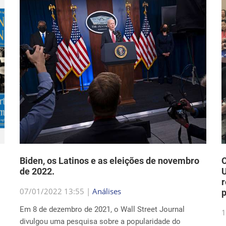
Biden, os Latinos e as eleições de novembro
O
de 2022.
U
r
07/01/2022 13:55 |
Análises
p
Em 8 de dezembro de 2021, o Wall Street Journal
1
divulgou uma pesquisa sobre a popularidade do