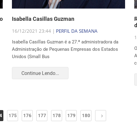
ão
Isabella Casillas Guzman
R
d
16/12/2021 23:44 |
PERFIL DA SEMANA
1
Isabella Casillas Guzman é a 27.ª administradora da
O
Administração de Pequenas Empresas dos Estados
A
Unidos (Small Bus
c
Continue Lendo...
4
175
176
177
178
179
180