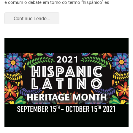
é comum o debate em torno do termo “hispânico” es
Continue Lendo...